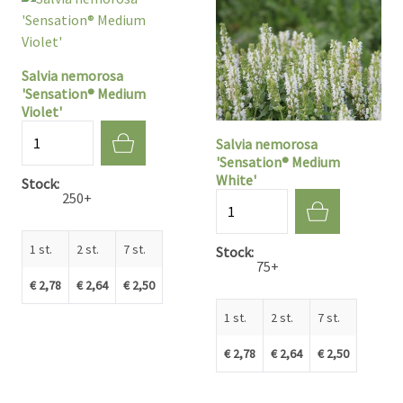
Salvia nemorosa
'Sensation® Medium
Violet'
Aantal
Salvia nemorosa
'Sensation® Medium
White'
Stock
250+
Aantal
1 st.
2 st.
7 st.
Stock
75+
€ 2,78
€ 2,64
€ 2,50
1 st.
2 st.
7 st.
€ 2,78
€ 2,64
€ 2,50