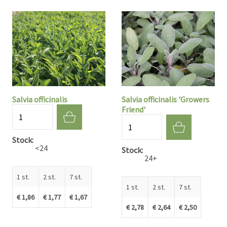
Salvia officinalis
Salvia officinalis 'Growers
Friend'
Aantal
Aantal
Stock
<24
Stock
24+
1 st.
2 st.
7 st.
1 st.
2 st.
7 st.
€ 1,86
€ 1,77
€ 1,67
€ 2,78
€ 2,64
€ 2,50