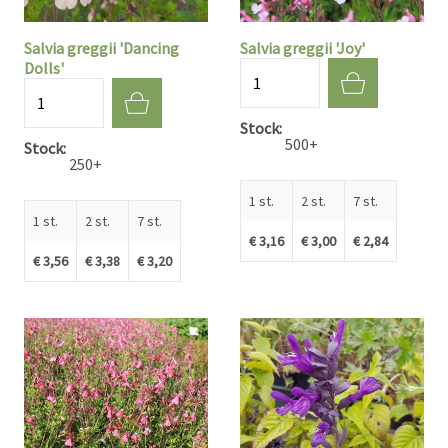
Salvia greggii 'Dancing
Salvia greggii 'Joy'
Dolls'
Aantal
Aantal
Stock
500+
Stock
250+
1 st.
2 st.
7 st.
1 st.
2 st.
7 st.
€ 3,16
€ 3,00
€ 2,84
€ 3,56
€ 3,38
€ 3,20