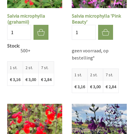
Salvia microphylla
Salvia microphylla 'Pink
(grahamii)
Beauty'
Aantal
Aantal
Stock
500+
geen voorraad, op
bestelling*
1 st.
2 st.
7 st.
1 st.
2 st.
7 st.
€ 3,16
€ 3,00
€ 2,84
€ 3,16
€ 3,00
€ 2,84