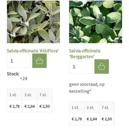
Salvia officinalis 'Albiflora'
Salvia officinalis
'Berggarten'
Aantal
Aantal
Stock
<24
geen voorraad, op
bestelling*
1 st.
2 st.
7 st.
€ 2,78
€ 2,64
€ 2,50
1 st.
2 st.
7 st.
€ 2,78
€ 2,64
€ 2,50