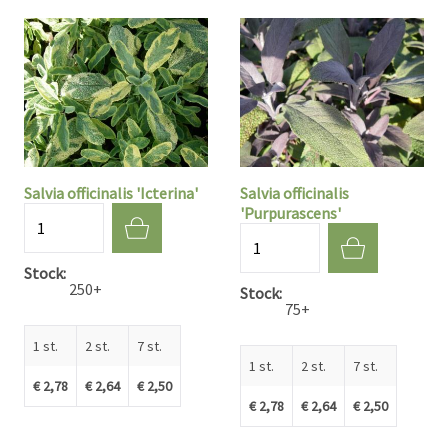
Salvia officinalis 'Icterina'
Salvia officinalis
'Purpurascens'
Aantal
Aantal
Stock
250+
Stock
75+
1 st.
2 st.
7 st.
1 st.
2 st.
7 st.
€ 2,78
€ 2,64
€ 2,50
€ 2,78
€ 2,64
€ 2,50