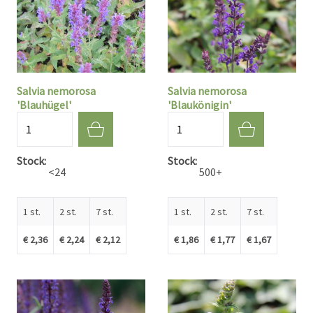
Salvia nemorosa
Salvia nemorosa
'Blauhügel'
'Blaukönigin'
Aantal
Aantal
Stock
Stock
<24
500+
1 st.
2 st.
7 st.
1 st.
2 st.
7 st.
€ 2,36
€ 2,24
€ 2,12
€ 1,86
€ 1,77
€ 1,67