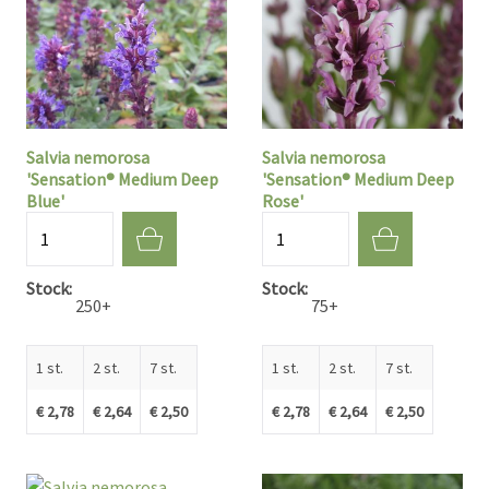
Salvia nemorosa
Salvia nemorosa
'Sensation® Medium Deep
'Sensation® Medium Deep
Blue'
Rose'
Aantal
Aantal
Stock
Stock
250+
75+
1 st.
2 st.
7 st.
1 st.
2 st.
7 st.
€ 2,78
€ 2,64
€ 2,50
€ 2,78
€ 2,64
€ 2,50