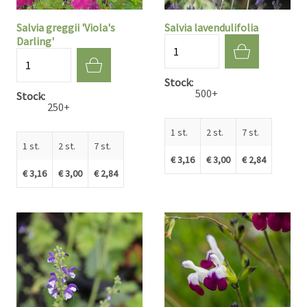
Salvia greggii 'Viola's
Salvia lavendulifolia
Darling'
Aantal
Aantal
Stock
500+
Stock
250+
1 st.
2 st.
7 st.
1 st.
2 st.
7 st.
€ 3,16
€ 3,00
€ 2,84
€ 3,16
€ 3,00
€ 2,84