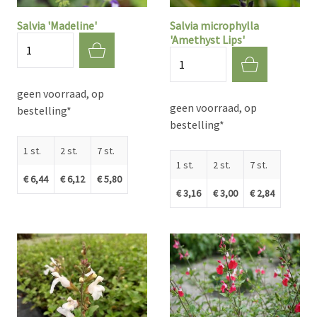
Salvia 'Madeline'
Salvia microphylla
'Amethyst Lips'
Aantal
Aantal
geen voorraad, op
geen voorraad, op
bestelling*
bestelling*
1 st.
2 st.
7 st.
1 st.
2 st.
7 st.
€ 6,44
€ 6,12
€ 5,80
€ 3,16
€ 3,00
€ 2,84