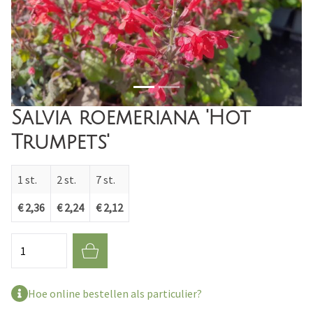
Salvia roemeriana 'Hot
Trumpets'
1 st.
2 st.
7 st.
€ 2,36
€ 2,24
€ 2,12
Aantal
Hoe online bestellen als particulier?