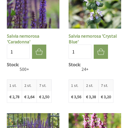
Salvia nemorosa
Salvia nemorosa 'Crystal
'Caradonna'
Blue'
Aantal
Aantal
Stock
Stock
500+
24+
1 st.
2 st.
7 st.
1 st.
2 st.
7 st.
€ 2,78
€ 2,64
€ 2,50
€ 3,56
€ 3,38
€ 3,20