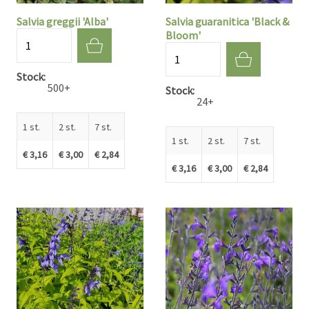
Salvia greggii 'Alba'
Salvia guaranitica 'Black &
Bloom'
Aantal
Aantal
Stock
500+
Stock
24+
1 st.
2 st.
7 st.
1 st.
2 st.
7 st.
€ 3,16
€ 3,00
€ 2,84
€ 3,16
€ 3,00
€ 2,84