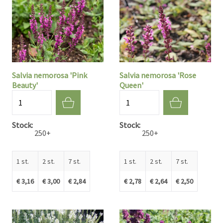
Salvia nemorosa 'Pink
Salvia nemorosa 'Rose
Beauty'
Queen'
Aantal
Aantal
Stock
Stock
250+
250+
1 st.
2 st.
7 st.
1 st.
2 st.
7 st.
€ 3,16
€ 3,00
€ 2,84
€ 2,78
€ 2,64
€ 2,50