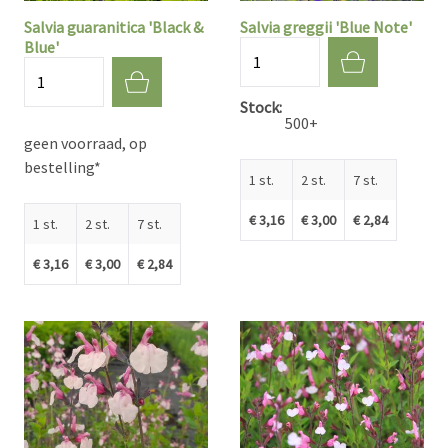
Salvia guaranitica 'Black &
Salvia greggii 'Blue Note'
Blue'
Aantal
Aantal
Stock
500+
geen voorraad, op
bestelling*
1 st.
2 st.
7 st.
€ 3,16
€ 3,00
€ 2,84
1 st.
2 st.
7 st.
€ 3,16
€ 3,00
€ 2,84