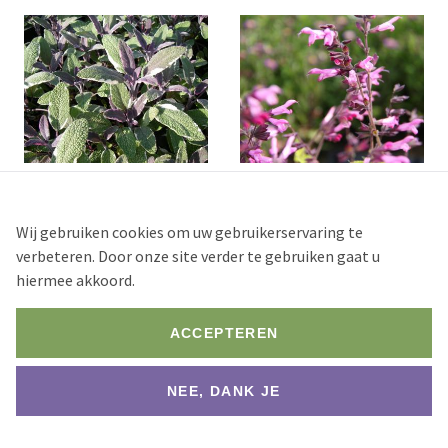
Salvia officinalis 'Tricolor'
Salvia 'Pink Amistad'
Aantal
Aantal
Wij gebruiken cookies om uw gebruikerservaring te
verbeteren. Door onze site verder te gebruiken gaat u
Stock
Stock
hiermee akkoord.
75+
250+
ACCEPTEREN
1 st.
2 st.
7 st.
1 st.
2 st.
7 st.
€ 2,78
€ 2,64
€ 2,50
€ 3,56
€ 3,38
€ 3,20
NEE, DANK JE