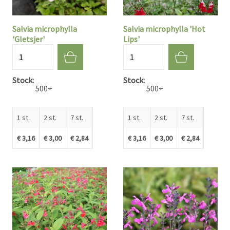
Salvia microphylla
Salvia microphylla 'Hot
'Gletsjer'
Lips'
Aantal
Aantal
Stock
Stock
500+
500+
1 st.
2 st.
7 st.
1 st.
2 st.
7 st.
€ 3,16
€ 3,00
€ 2,84
€ 3,16
€ 3,00
€ 2,84