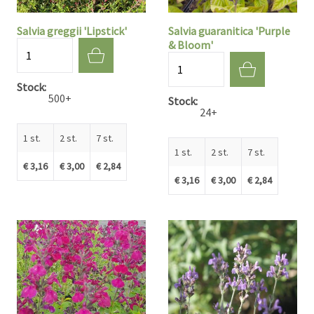
Salvia greggii 'Lipstick'
Salvia guaranitica 'Purple
& Bloom'
Aantal
Aantal
Stock
500+
Stock
24+
1 st.
2 st.
7 st.
1 st.
2 st.
7 st.
€ 3,16
€ 3,00
€ 2,84
€ 3,16
€ 3,00
€ 2,84