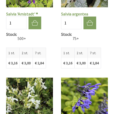
Salvia 'Amistadt' ®
Salvia argentea
Aantal
Aantal
Stock
Stock
500+
75+
1 st.
2 st.
7 st.
1 st.
2 st.
7 st.
€ 3,16
€ 3,00
€ 2,84
€ 3,16
€ 3,00
€ 2,84