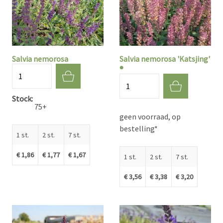
Salvia nemorosa
Salvia nemorosa 'Katsjing'
®
Aantal
Aantal
Stock
75+
geen voorraad, op
bestelling*
1 st.
2 st.
7 st.
€ 1,86
€ 1,77
€ 1,67
1 st.
2 st.
7 st.
€ 3,56
€ 3,38
€ 3,20