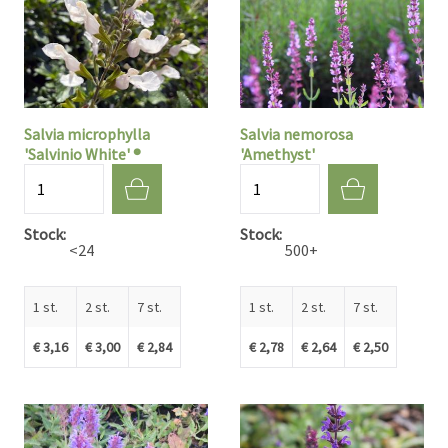
Salvia microphylla
Salvia nemorosa
'Salvinio White' ®
'Amethyst'
Aantal
Aantal
Stock
Stock
<24
500+
1 st.
2 st.
7 st.
1 st.
2 st.
7 st.
€ 3,16
€ 3,00
€ 2,84
€ 2,78
€ 2,64
€ 2,50