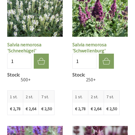
Salvia nemorosa
Salvia nemorosa
'Schneehügel'
'Schwellenburg'
Aantal
Aantal
Stock
Stock
500+
250+
1 st.
2 st.
7 st.
1 st.
2 st.
7 st.
€ 2,78
€ 2,64
€ 2,50
€ 2,78
€ 2,64
€ 2,50