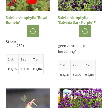
Salvia microphylla 'Royal
Salvia microphylla
Bumble'
'Salvinio Dark Purple' ®
Aantal
Aantal
Stock
250+
geen voorraad, op
bestelling*
1 st.
2 st.
7 st.
1 st.
2 st.
7 st.
€ 3,16
€ 3,00
€ 2,84
€ 3,16
€ 3,00
€ 2,84