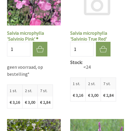
Salvia microphylla
Salvia microphylla
'Salvinio Pink' ®
'Salvinio True Red'
Aantal
Aantal
Stock
geen voorraad, op
<24
bestelling*
1 st.
2 st.
7 st.
1 st.
2 st.
7 st.
€ 3,16
€ 3,00
€ 2,84
€ 3,16
€ 3,00
€ 2,84