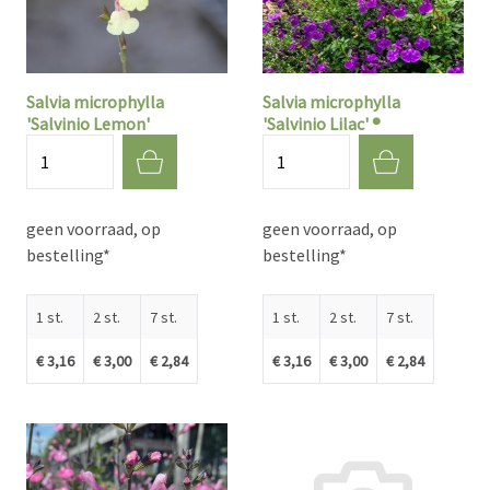
Salvia microphylla
Salvia microphylla
'Salvinio Lemon'
'Salvinio Lilac' ®
Aantal
Aantal
geen voorraad, op
geen voorraad, op
bestelling*
bestelling*
1 st.
2 st.
7 st.
1 st.
2 st.
7 st.
€ 3,16
€ 3,00
€ 2,84
€ 3,16
€ 3,00
€ 2,84