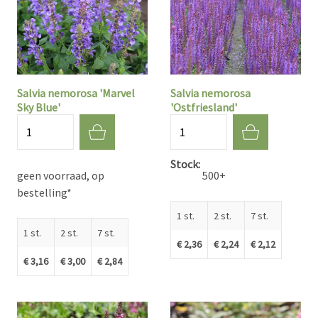
Salvia nemorosa 'Marvel
Salvia nemorosa
Sky Blue'
'Ostfriesland'
Aantal
Aantal
Stock
geen voorraad, op
500+
bestelling*
1 st.
2 st.
7 st.
1 st.
2 st.
7 st.
€ 2,36
€ 2,24
€ 2,12
€ 3,16
€ 3,00
€ 2,84