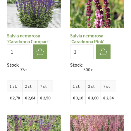
Salvia nemorosa
Salvia nemorosa
'Caradonna Compact'
'Caradonna Pink'
Aantal
Aantal
Stock
Stock
75+
500+
1 st.
2 st.
7 st.
1 st.
2 st.
7 st.
€ 2,78
€ 2,64
€ 2,50
€ 3,16
€ 3,00
€ 2,84