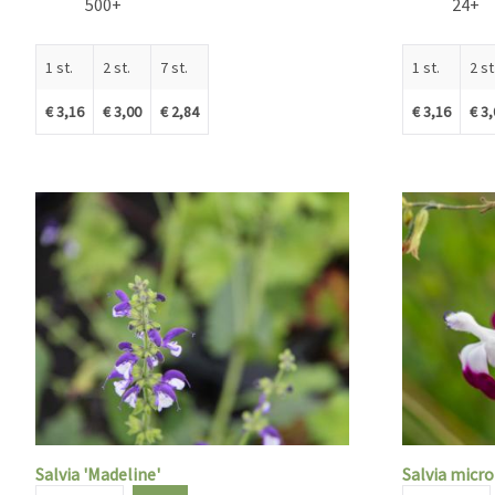
500+
24+
1 st.
2 st.
7 st.
1 st.
2 st
€ 3,16
€ 3,00
€ 2,84
€ 3,16
€ 3
Salvia 'Madeline'
Salvia micro