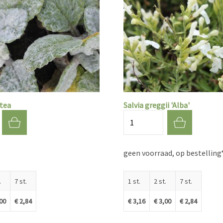
ntea
Salvia greggii 'Alba'
Aantal
geen voorraad, op bestelling
.
7 st.
1 st.
2 st.
7 st.
,00
€ 2,84
€ 3,16
€ 3,00
€ 2,84