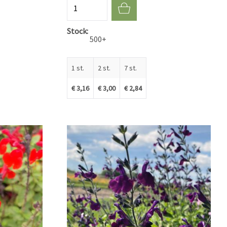
Aantal
Stock
500+
1 st.
2 st.
7 st.
€ 3,16
€ 3,00
€ 2,84