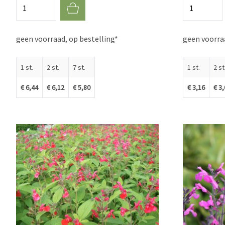
Aantal
Aantal
geen voorraad, op bestelling*
geen voorraa
1 st.
2 st.
7 st.
1 st.
2 st
€ 6,44
€ 6,12
€ 5,80
€ 3,16
€ 3