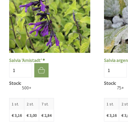
Salvia 'Amistadt' ®
Salvia arge
Aantal
Aantal
Stock
Stock
500+
75+
1 st.
2 st.
7 st.
1 st.
2 st
€ 3,16
€ 3,00
€ 2,84
€ 3,16
€ 3