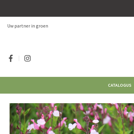
Overslaan
en
naar
de
Uw partner in groen
inhoud
gaan
Social
CATALOGUS