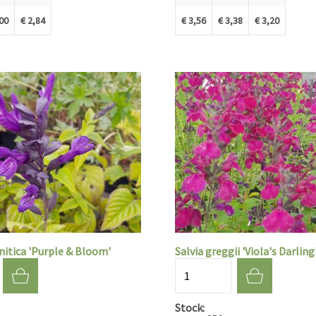
,00
€ 2,84
€ 3,56
€ 3,38
€ 3,20
nitica 'Purple & Bloom'
Salvia greggii 'Viola's Darling
Aantal
Stock