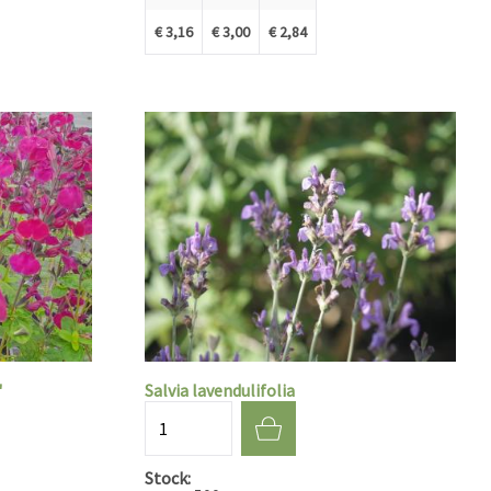
€ 3,16
€ 3,00
€ 2,84
'
Salvia lavendulifolia
Aantal
Stock