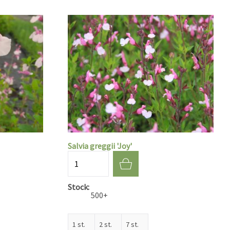
Salvia greggii 'Joy'
Aantal
Stock
500+
1 st.
2 st.
7 st.