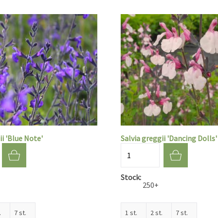
ii 'Blue Note'
Salvia greggii 'Dancing Dolls'
Aantal
Stock
250+
.
7 st.
1 st.
2 st.
7 st.