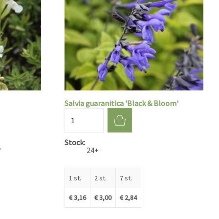
Salvia guaranitica 'Black & Bloom'
Aantal
Stock
*
24+
1 st.
2 st.
7 st.
€ 3,16
€ 3,00
€ 2,84