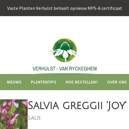
Vaste Planten Verhulst behaalt opnieuw MPS-A certificaat
Hoofdnavigati
NIEUWS
PLANTENTIPS
HOE BESTELLEN?
OVER ONS
Salvia greggii 'Joy'
Salie