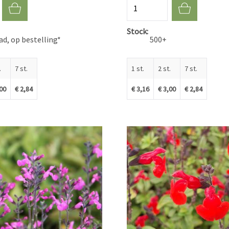
Aantal
Stock
d, op bestelling*
500+
.
7 st.
1 st.
2 st.
7 st.
,00
€ 2,84
€ 3,16
€ 3,00
€ 2,84