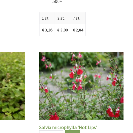
500+
1 st.
2 st.
7 st.
€ 3,16
€ 3,00
€ 2,84
Salvia microphylla 'Hot Lips'