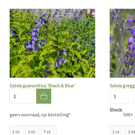
Salvia guaranitica 'Black & Blue'
Salvia gregg
Aantal
Aantal
Stock
geen voorraad, op bestelling*
500+
1 st.
2 st.
7 st.
1 st.
2 st