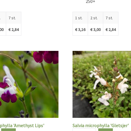
250+
.
7 st.
1 st.
2 st.
7 st.
,00
€ 2,84
€ 3,16
€ 3,00
€ 2,84
phylla 'Amethyst Lips'
Salvia microphylla 'Gletsjer'