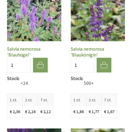
Salvia nemorosa
Salvia nemorosa
'Blauhügel'
'Blaukönigin'
Aantal
Aantal
Stock
Stock
<24
500+
1 st.
2 st.
7 st.
1 st.
2 st.
7 st.
€ 2,36
€ 2,24
€ 2,12
€ 1,86
€ 1,77
€ 1,67