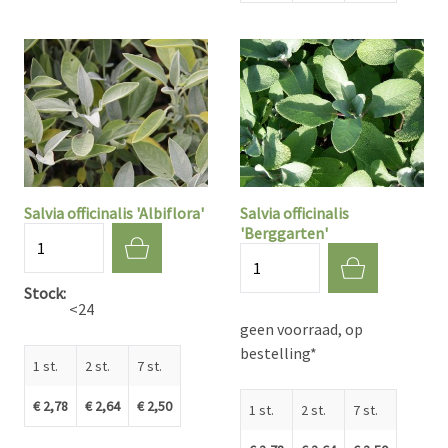
Salvia officinalis 'Albiflora'
Salvia officinalis
'Berggarten'
Aantal
Aantal
Stock
<24
geen voorraad, op
bestelling*
1 st.
2 st.
7 st.
€ 2,78
€ 2,64
€ 2,50
1 st.
2 st.
7 st.