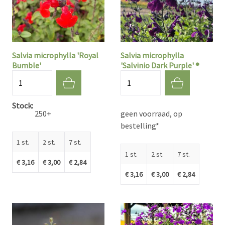
Salvia microphylla 'Royal
Salvia microphylla
Bumble'
'Salvinio Dark Purple' ®
Aantal
Aantal
Stock
250+
geen voorraad, op
bestelling*
1 st.
2 st.
7 st.
1 st.
2 st.
7 st.
€ 3,16
€ 3,00
€ 2,84
€ 3,16
€ 3,00
€ 2,84