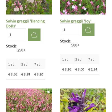
Salvia greggii 'Dancing
Salvia greggii 'Joy'
Dolls'
Aantal
Aantal
Stock
500+
Stock
250+
1 st.
2 st.
7 st.
1 st.
2 st.
7 st.
€ 3,16
€ 3,00
€ 2,84
€ 3,56
€ 3,38
€ 3,20