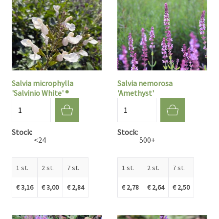
Salvia microphylla
Salvia nemorosa
'Salvinio White' ®
'Amethyst'
Aantal
Aantal
Stock
Stock
<24
500+
1 st.
2 st.
7 st.
1 st.
2 st.
7 st.
€ 3,16
€ 3,00
€ 2,84
€ 2,78
€ 2,64
€ 2,50