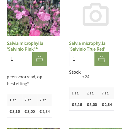
Salvia microphylla
Salvia microphylla
'Salvinio Pink' ®
'Salvinio True Red'
Aantal
Aantal
Stock
geen voorraad, op
<24
bestelling*
1 st.
2 st.
7 st.
1 st.
2 st.
7 st.
€ 3,16
€ 3,00
€ 2,84
€ 3,16
€ 3,00
€ 2,84