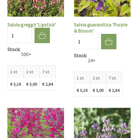
Salvia greggii 'Lipstick'
Salvia guaranitica 'Purple
& Bloom'
Aantal
Aantal
Stock
500+
Stock
24+
1 st.
2 st.
7 st.
1 st.
2 st.
7 st.
€ 3,16
€ 3,00
€ 2,84
€ 3,16
€ 3,00
€ 2,84