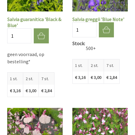
Salvia guaranitica 'Black &
Salvia greggii 'Blue Note'
Blue'
Aantal
Aantal
Stock
500+
geen voorraad, op
bestelling*
1 st.
2 st.
7 st.
€ 3,16
€ 3,00
€ 2,84
1 st.
2 st.
7 st.
€ 3,16
€ 3,00
€ 2,84