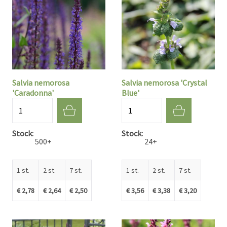
Salvia nemorosa
Salvia nemorosa 'Crystal
'Caradonna'
Blue'
Aantal
Aantal
Stock
Stock
500+
24+
1 st.
2 st.
7 st.
1 st.
2 st.
7 st.
€ 2,78
€ 2,64
€ 2,50
€ 3,56
€ 3,38
€ 3,20