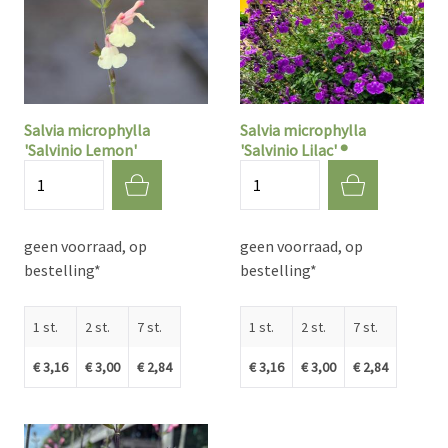
Salvia microphylla
Salvia microphylla
'Salvinio Lemon'
'Salvinio Lilac' ®
Aantal
Aantal
geen voorraad, op
geen voorraad, op
bestelling*
bestelling*
1 st.
2 st.
7 st.
1 st.
2 st.
7 st.
€ 3,16
€ 3,00
€ 2,84
€ 3,16
€ 3,00
€ 2,84