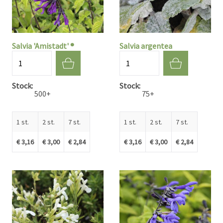
Salvia 'Amistadt' ®
Salvia argentea
Aantal
Aantal
Stock
Stock
500+
75+
1 st.
2 st.
7 st.
1 st.
2 st.
7 st.
€ 3,16
€ 3,00
€ 2,84
€ 3,16
€ 3,00
€ 2,84