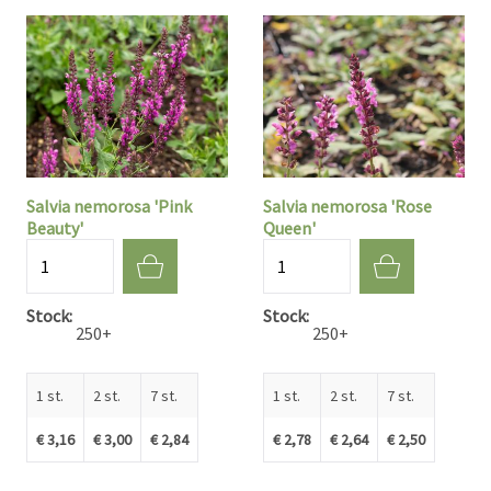
Salvia nemorosa 'Pink
Salvia nemorosa 'Rose
Beauty'
Queen'
Aantal
Aantal
Stock
Stock
250+
250+
1 st.
2 st.
7 st.
1 st.
2 st.
7 st.
€ 3,16
€ 3,00
€ 2,84
€ 2,78
€ 2,64
€ 2,50