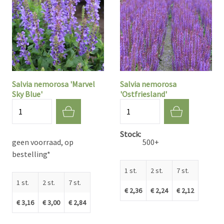
Salvia nemorosa 'Marvel
Salvia nemorosa
Sky Blue'
'Ostfriesland'
Aantal
Aantal
Stock
geen voorraad, op
500+
bestelling*
1 st.
2 st.
7 st.
1 st.
2 st.
7 st.
€ 2,36
€ 2,24
€ 2,12
€ 3,16
€ 3,00
€ 2,84