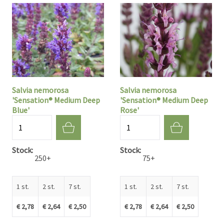
Salvia nemorosa
Salvia nemorosa
'Sensation® Medium Deep
'Sensation® Medium Deep
Blue'
Rose'
Aantal
Aantal
Stock
Stock
250+
75+
1 st.
2 st.
7 st.
1 st.
2 st.
7 st.
€ 2,78
€ 2,64
€ 2,50
€ 2,78
€ 2,64
€ 2,50