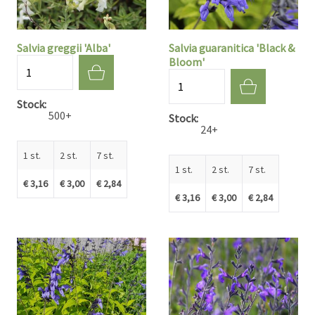
Salvia greggii 'Alba'
Salvia guaranitica 'Black &
Bloom'
Aantal
Aantal
Stock
500+
Stock
24+
1 st.
2 st.
7 st.
1 st.
2 st.
7 st.
€ 3,16
€ 3,00
€ 2,84
€ 3,16
€ 3,00
€ 2,84