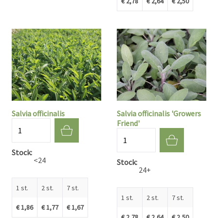
€ 2,78
€ 2,64
€ 2,50
Salvia officinalis
Salvia officinalis 'Growers
Friend'
Aantal
Aantal
Stock
<24
Stock
24+
1 st.
2 st.
7 st.
1 st.
2 st.
7 st.
€ 1,86
€ 1,77
€ 1,67
€ 2,78
€ 2,64
€ 2,50