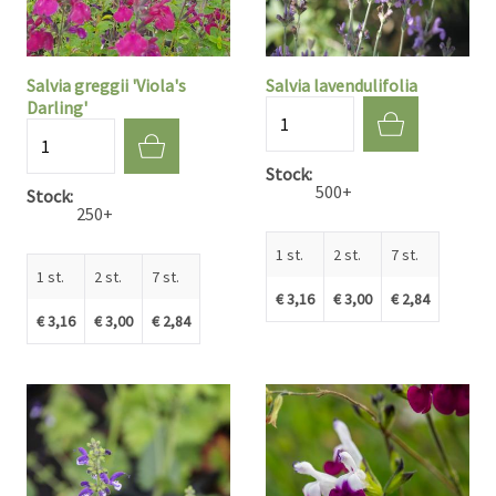
Salvia greggii 'Viola's
Salvia lavendulifolia
Darling'
Aantal
Aantal
Stock
500+
Stock
250+
1 st.
2 st.
7 st.
1 st.
2 st.
7 st.
€ 3,16
€ 3,00
€ 2,84
€ 3,16
€ 3,00
€ 2,84