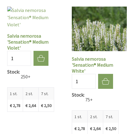
Salvia nemorosa
'Sensation® Medium
Violet'
Aantal
Salvia nemorosa
'Sensation® Medium
White'
Stock
250+
Aantal
1 st.
2 st.
7 st.
Stock
75+
€ 2,78
€ 2,64
€ 2,50
1 st.
2 st.
7 st.
€ 2,78
€ 2,64
€ 2,50