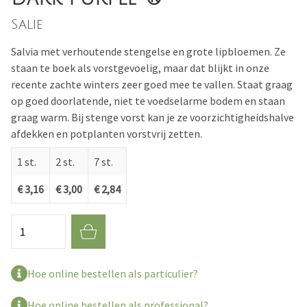
Salie
Salvia met verhoutende stengelse en grote lipbloemen. Ze
staan te boek als vorstgevoelig, maar dat blijkt in onze
recente zachte winters zeer goed mee te vallen. Staat graag
op goed doorlatende, niet te voedselarme bodem en staan
graag warm. Bij stenge vorst kan je ze voorzichtigheidshalve
afdekken en potplanten vorstvrij zetten.
1 st.
2 st.
7 st.
€ 3,16
€ 3,00
€ 2,84
Aantal
Hoe online bestellen als particulier?
Hoe online bestellen als professional?