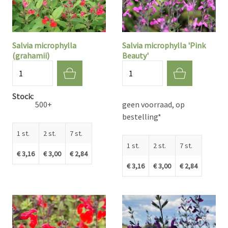
Salvia microphylla
Salvia microphylla 'Pink
(grahamii)
Beauty'
Aantal
Aantal
Stock
500+
geen voorraad, op
bestelling*
1 st.
2 st.
7 st.
1 st.
2 st.
7 st.
€ 3,16
€ 3,00
€ 2,84
€ 3,16
€ 3,00
€ 2,84