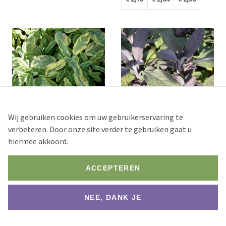
Salvia officinalis 'Icterina'
Salvia officinalis
Wij gebruiken cookies om uw gebruikerservaring te
'Purpurascens'
Aantal
verbeteren. Door onze site verder te gebruiken gaat u
Aantal
hiermee akkoord.
Stock
250+
Stock
ACCEPTEREN
75+
1 st.
2 st.
7 st.
NEE, DANK JE
1 st.
2 st.
7 st.
€ 2,78
€ 2,64
€ 2,50
€ 2,78
€ 2,64
€ 2,50