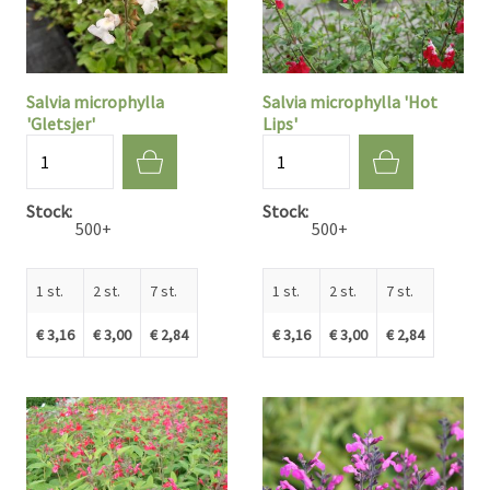
Salvia microphylla
Salvia microphylla 'Hot
'Gletsjer'
Lips'
Aantal
Aantal
Stock
Stock
500+
500+
1 st.
2 st.
7 st.
1 st.
2 st.
7 st.
€ 3,16
€ 3,00
€ 2,84
€ 3,16
€ 3,00
€ 2,84