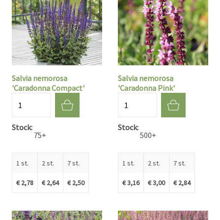
Salvia nemorosa
Salvia nemorosa
'Caradonna Compact'
'Caradonna Pink'
Aantal
Aantal
Stock
Stock
75+
500+
1 st.
2 st.
7 st.
1 st.
2 st.
7 st.
€ 2,78
€ 2,64
€ 2,50
€ 3,16
€ 3,00
€ 2,84