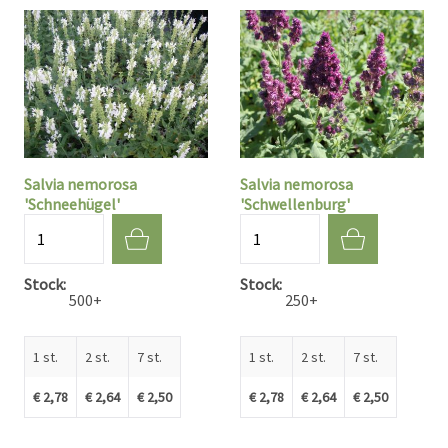
Salvia nemorosa
Salvia nemorosa
'Schneehügel'
'Schwellenburg'
Aantal
Aantal
Stock
Stock
500+
250+
1 st.
2 st.
7 st.
1 st.
2 st.
7 st.
€ 2,78
€ 2,64
€ 2,50
€ 2,78
€ 2,64
€ 2,50