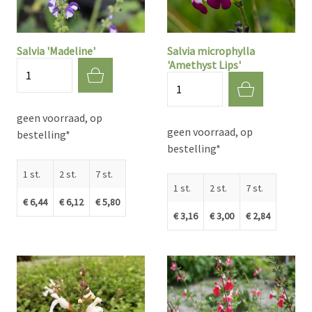
Salvia 'Madeline'
Salvia microphylla
'Amethyst Lips'
Aantal
Aantal
geen voorraad, op
geen voorraad, op
bestelling*
bestelling*
1 st.
2 st.
7 st.
1 st.
2 st.
7 st.
€ 6,44
€ 6,12
€ 5,80
€ 3,16
€ 3,00
€ 2,84