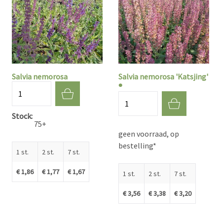
Salvia nemorosa
Salvia nemorosa 'Katsjing'
®
Aantal
Aantal
Stock
75+
geen voorraad, op
bestelling*
1 st.
2 st.
7 st.
€ 1,86
€ 1,77
€ 1,67
1 st.
2 st.
7 st.
€ 3,56
€ 3,38
€ 3,20