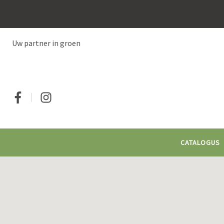
Overslaan
en
naar
de
Uw partner in groen
inhoud
gaan
Social
CATALOGUS