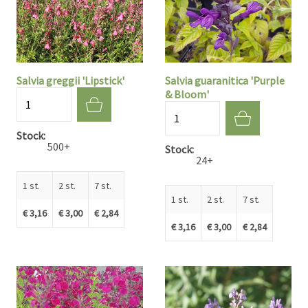
Salvia greggii 'Lipstick'
Salvia guaranitica 'Purple
& Bloom'
Aantal
Aantal
Stock
500+
Stock
24+
1 st.
2 st.
7 st.
1 st.
2 st.
7 st.
€ 3,16
€ 3,00
€ 2,84
€ 3,16
€ 3,00
€ 2,84