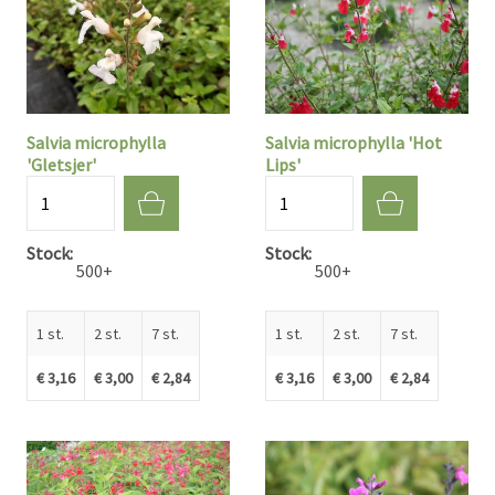
Salvia microphylla
Salvia microphylla 'Hot
'Gletsjer'
Lips'
Aantal
Aantal
Stock
Stock
500+
500+
1 st.
2 st.
7 st.
1 st.
2 st.
7 st.
€ 3,16
€ 3,00
€ 2,84
€ 3,16
€ 3,00
€ 2,84