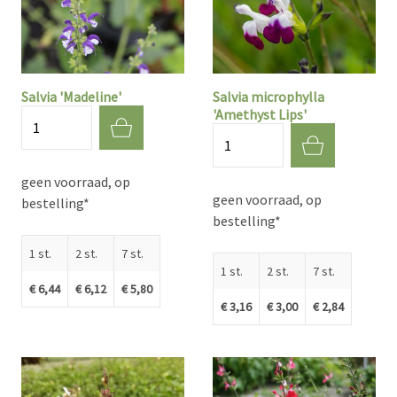
Salvia 'Madeline'
Salvia microphylla
'Amethyst Lips'
Aantal
Aantal
geen voorraad, op
geen voorraad, op
bestelling*
bestelling*
1 st.
2 st.
7 st.
1 st.
2 st.
7 st.
€ 6,44
€ 6,12
€ 5,80
€ 3,16
€ 3,00
€ 2,84