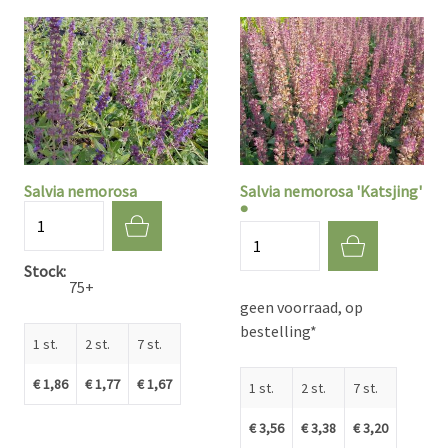
Salvia nemorosa
Salvia nemorosa 'Katsjing'
®
Aantal
Aantal
Stock
75+
geen voorraad, op
bestelling*
1 st.
2 st.
7 st.
€ 1,86
€ 1,77
€ 1,67
1 st.
2 st.
7 st.
€ 3,56
€ 3,38
€ 3,20