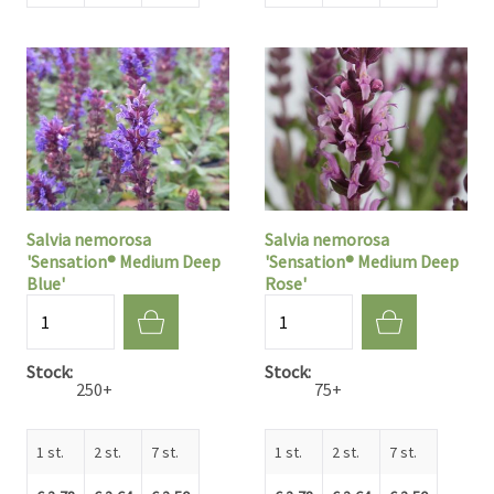
Salvia nemorosa
Salvia nemorosa
'Sensation® Medium Deep
'Sensation® Medium Deep
Blue'
Rose'
Aantal
Aantal
Stock
Stock
250+
75+
1 st.
2 st.
7 st.
1 st.
2 st.
7 st.