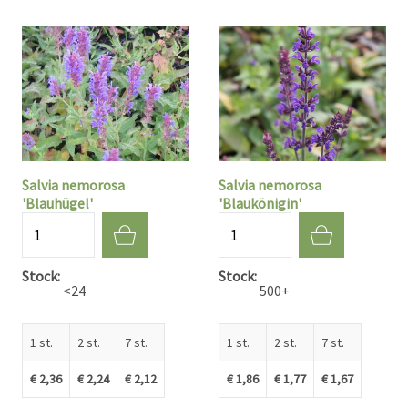
Salvia nemorosa
Salvia nemorosa
'Blauhügel'
'Blaukönigin'
Aantal
Aantal
Stock
Stock
<24
500+
1 st.
2 st.
7 st.
1 st.
2 st.
7 st.
€ 2,36
€ 2,24
€ 2,12
€ 1,86
€ 1,77
€ 1,67