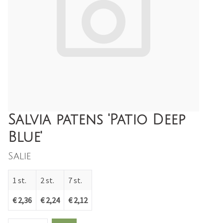
Salvia patens 'Patio Deep
Blue'
Salie
1 st.
2 st.
7 st.
€ 2,36
€ 2,24
€ 2,12