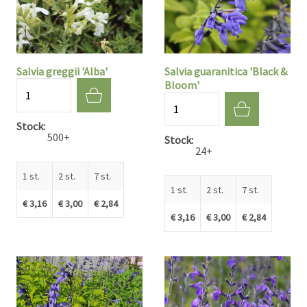
Salvia greggii 'Alba'
Salvia guaranitica 'Black &
Bloom'
Aantal
Aantal
Stock
500+
Stock
24+
1 st.
2 st.
7 st.
1 st.
2 st.
7 st.
€ 3,16
€ 3,00
€ 2,84
€ 3,16
€ 3,00
€ 2,84