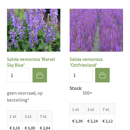
Salvia nemorosa 'Marvel
Salvia nemorosa
Sky Blue'
'Ostfriesland'
Aantal
Aantal
Stock
geen voorraad, op
500+
bestelling*
1 st.
2 st.
7 st.
1 st.
2 st.
7 st.
€ 2,36
€ 2,24
€ 2,12
€ 3,16
€ 3,00
€ 2,84