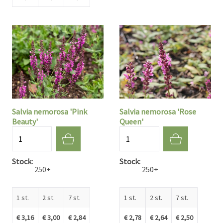
Salvia nemorosa 'Pink
Salvia nemorosa 'Rose
Beauty'
Queen'
Aantal
Aantal
Stock
Stock
250+
250+
1 st.
2 st.
7 st.
1 st.
2 st.
7 st.
€ 3,16
€ 3,00
€ 2,84
€ 2,78
€ 2,64
€ 2,50