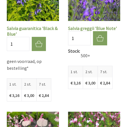
Salvia guaranitica 'Black &
Salvia greggii 'Blue Note'
Blue'
Aantal
Aantal
Stock
500+
geen voorraad, op
bestelling*
1 st.
2 st.
7 st.
€ 3,16
€ 3,00
€ 2,84
1 st.
2 st.
7 st.
€ 3,16
€ 3,00
€ 2,84