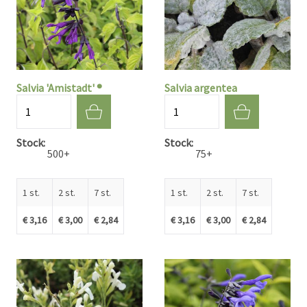
Salvia 'Amistadt' ®
Salvia argentea
Aantal
Aantal
Stock
Stock
500+
75+
1 st.
2 st.
7 st.
1 st.
2 st.
7 st.
€ 3,16
€ 3,00
€ 2,84
€ 3,16
€ 3,00
€ 2,84