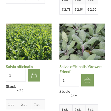
€ 2,78
€ 2,64
€ 2,50
Salvia officinalis
Salvia officinalis 'Growers
Friend'
Aantal
Aantal
Stock
<24
Stock
24+
1 st.
2 st.
7 st.
1 st.
2 st.
7 st.