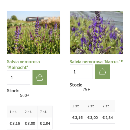
Salvia nemorosa
Salvia nemorosa 'Marcus' ®
'Mainacht'
Aantal
Aantal
Stock
75+
Stock
500+
1 st.
2 st.
7 st.
1 st.
2 st.
7 st.
€ 3,16
€ 3,00
€ 2,84
€ 3,16
€ 3,00
€ 2,84