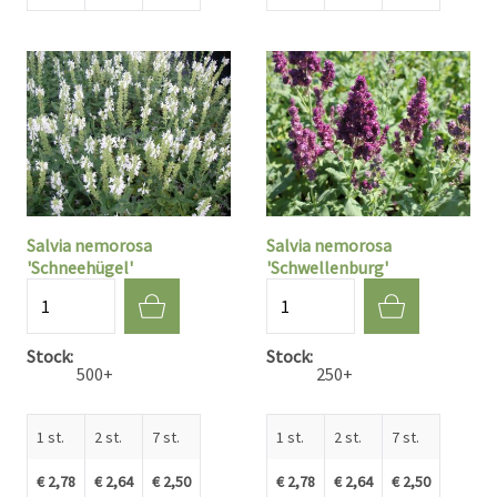
Salvia nemorosa
Salvia nemorosa
'Schneehügel'
'Schwellenburg'
Aantal
Aantal
Stock
Stock
500+
250+
1 st.
2 st.
7 st.
1 st.
2 st.
7 st.
€ 2,78
€ 2,64
€ 2,50
€ 2,78
€ 2,64
€ 2,50