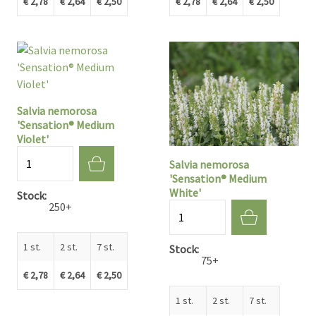
€ 2,78
€ 2,64
€ 2,50
€ 2,78
€ 2,64
€ 2,50
Salvia nemorosa
'Sensation® Medium
Violet'
Aantal
Salvia nemorosa
'Sensation® Medium
White'
Stock
250+
Aantal
1 st.
2 st.
7 st.
Stock
75+
€ 2,78
€ 2,64
€ 2,50
1 st.
2 st.
7 st.