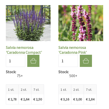
Salvia nemorosa
Salvia nemorosa
'Caradonna Compact'
'Caradonna Pink'
Aantal
Aantal
Stock
Stock
75+
500+
1 st.
2 st.
7 st.
1 st.
2 st.
7 st.
€ 2,78
€ 2,64
€ 2,50
€ 3,16
€ 3,00
€ 2,84