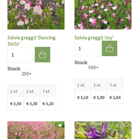
Salvia greggii 'Dancing
Salvia greggii 'Joy'
Dolls'
Aantal
Aantal
Stock
500+
Stock
250+
1 st.
2 st.
7 st.
1 st.
2 st.
7 st.
€ 3,16
€ 3,00
€ 2,84
€ 3,56
€ 3,38
€ 3,20