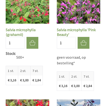
Salvia microphylla
Salvia microphylla 'Pink
(grahamii)
Beauty'
Aantal
Aantal
Stock
500+
geen voorraad, op
bestelling*
1 st.
2 st.
7 st.
1 st.
2 st.
7 st.
€ 3,16
€ 3,00
€ 2,84
€ 3,16
€ 3,00
€ 2,84