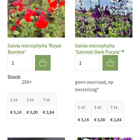
Salvia microphylla 'Royal
Salvia microphylla
Bumble'
'Salvinio Dark Purple' ®
Aantal
Aantal
Stock
250+
geen voorraad, op
bestelling*
1 st.
2 st.
7 st.
1 st.
2 st.
7 st.
€ 3,16
€ 3,00
€ 2,84
€ 3,16
€ 3,00
€ 2,84