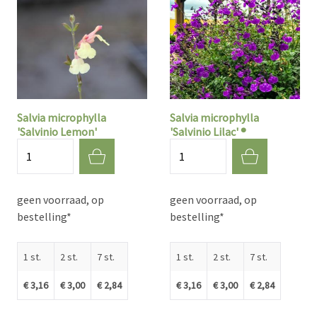
Salvia microphylla
Salvia microphylla
'Salvinio Lemon'
'Salvinio Lilac' ®
Aantal
Aantal
geen voorraad, op
geen voorraad, op
bestelling*
bestelling*
1 st.
2 st.
7 st.
1 st.
2 st.
7 st.
€ 3,16
€ 3,00
€ 2,84
€ 3,16
€ 3,00
€ 2,84