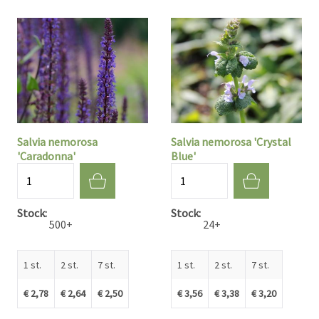
Salvia nemorosa
Salvia nemorosa 'Crystal
'Caradonna'
Blue'
Aantal
Aantal
Stock
Stock
500+
24+
1 st.
2 st.
7 st.
1 st.
2 st.
7 st.
€ 2,78
€ 2,64
€ 2,50
€ 3,56
€ 3,38
€ 3,20