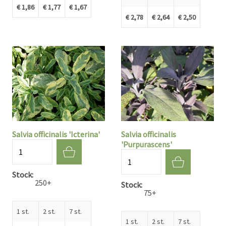
€ 1,86
€ 1,77
€ 1,67
€ 2,78
€ 2,64
€ 2,50
Salvia officinalis 'Icterina'
Salvia officinalis
'Purpurascens'
Aantal
Aantal
Stock
250+
Stock
75+
1 st.
2 st.
7 st.
1 st.
2 st.
7 st.