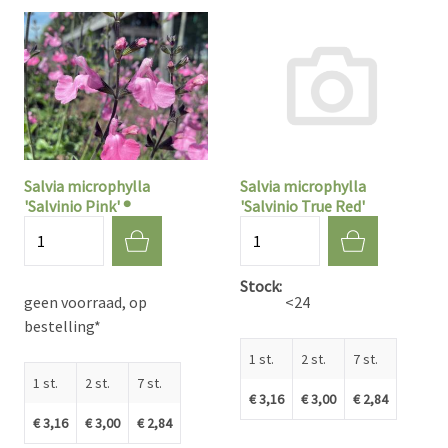
Salvia microphylla
Salvia microphylla
'Salvinio Pink' ®
'Salvinio True Red'
Aantal
Aantal
Stock
geen voorraad, op
<24
bestelling*
1 st.
2 st.
7 st.
1 st.
2 st.
7 st.
€ 3,16
€ 3,00
€ 2,84
€ 3,16
€ 3,00
€ 2,84