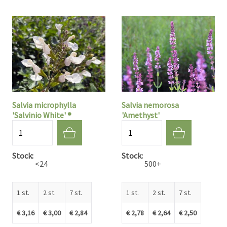
Salvia microphylla
Salvia nemorosa
'Salvinio White' ®
'Amethyst'
Aantal
Aantal
Stock
Stock
<24
500+
1 st.
2 st.
7 st.
1 st.
2 st.
7 st.
€ 3,16
€ 3,00
€ 2,84
€ 2,78
€ 2,64
€ 2,50