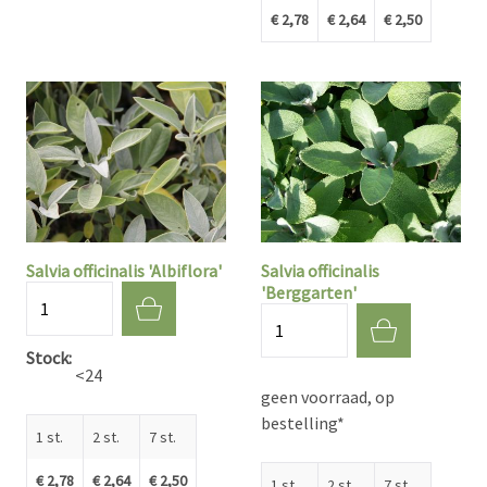
€ 2,78
€ 2,64
€ 2,50
Salvia officinalis 'Albiflora'
Salvia officinalis
'Berggarten'
Aantal
Aantal
Stock
<24
geen voorraad, op
bestelling*
1 st.
2 st.
7 st.
€ 2,78
€ 2,64
€ 2,50
1 st.
2 st.
7 st.