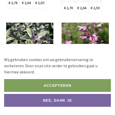
€ 2,78
€ 2,64
€ 2,50
€ 2,78
€ 2,64
€ 2,50
Wij gebruiken cookies om uw gebruikerservaring te
verbeteren. Door onze site verder te gebruiken gaat u
Salvia officinalis 'Tricolor'
Salvia 'Pink Amistad'
hiermee akkoord.
Aantal
Aantal
ACCEPTEREN
Stock
Stock
75+
250+
NEE, DANK JE
1 st.
2 st.
7 st.
1 st.
2 st.
7 st.