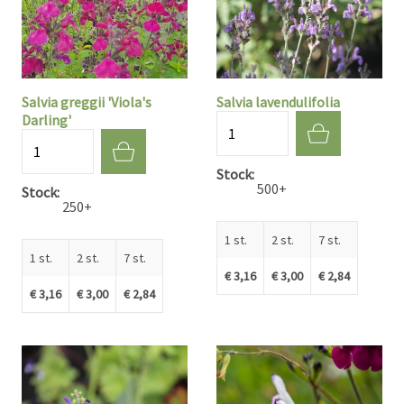
Salvia greggii 'Viola's
Salvia lavendulifolia
Darling'
Aantal
Aantal
Stock
500+
Stock
250+
1 st.
2 st.
7 st.
1 st.
2 st.
7 st.
€ 3,16
€ 3,00
€ 2,84
€ 3,16
€ 3,00
€ 2,84