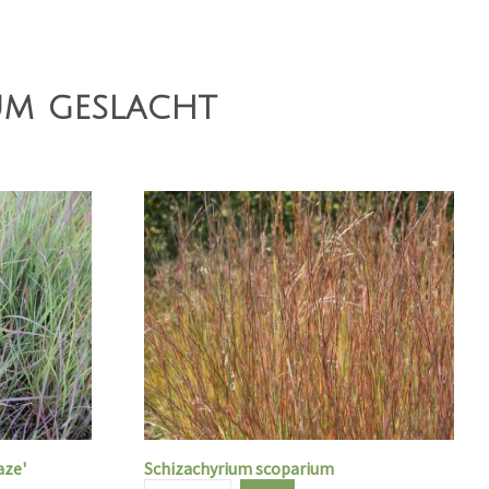
um geslacht
aze'
Schizachyrium scoparium