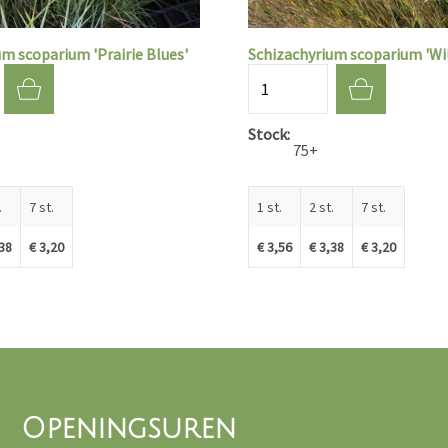
m scoparium 'Prairie Blues'
Schizachyrium scoparium 'Wi
Aantal
Stock
75+
.
7 st.
1 st.
2 st.
7 st.
,38
€ 3,20
€ 3,56
€ 3,38
€ 3,20
Openingsuren