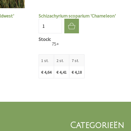
ldwest'
Schizachyrium scoparium 'Chameleon'
Aantal
Stock
75+
1 st.
2 st.
7 st.
€ 4,64
€ 4,41
€ 4,18
Categorieën