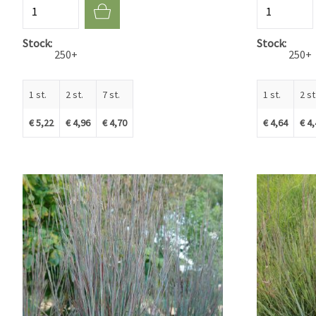
Aantal
Aantal
Stock
Stock
250+
250+
1 st.
2 st.
7 st.
1 st.
2 st
€ 5,22
€ 4,96
€ 4,70
€ 4,64
€ 4