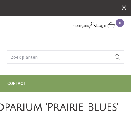
0
Français
Login
e
CONTACT
arium 'Prairie Blues'