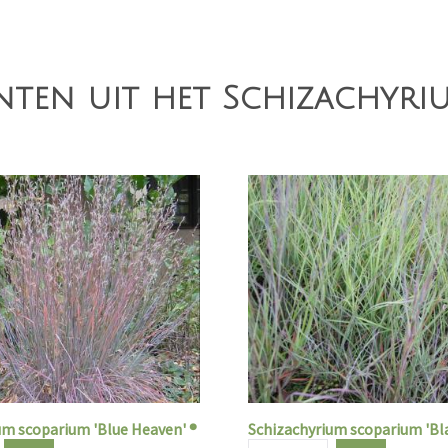
nten uit het Schizachyri
um scoparium 'Blue Heaven' ®
Schizachyrium scoparium 'Bl