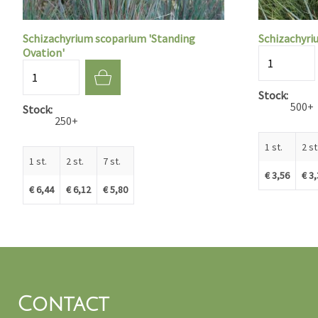
Schizachyrium scoparium 'Standing
Schizachyriu
Ovation'
Aantal
Aantal
Stock
500+
Stock
250+
1 st.
2 st
1 st.
2 st.
7 st.
€ 3,56
€ 3
€ 6,44
€ 6,12
€ 5,80
Contact