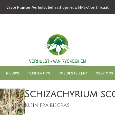
Vaste Planten Verhulst behaalt opnieuw MPS-A certificaat
Hoofdnavigati
NIEUWS
PLANTENTIPS
HOE BESTELLEN?
OVER ONS
Schizachyrium scop
Klein prairiegras