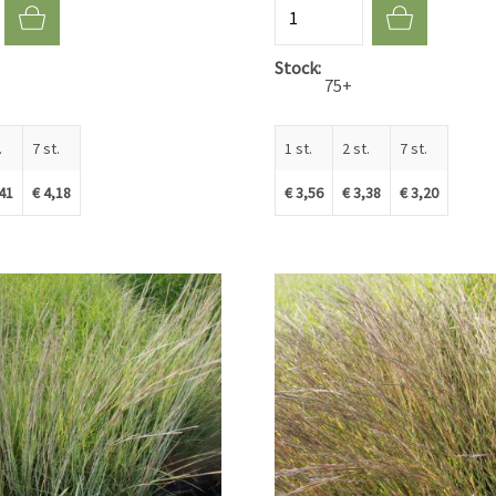
Aantal
Stock
75+
.
7 st.
1 st.
2 st.
7 st.
,41
€ 4,18
€ 3,56
€ 3,38
€ 3,20