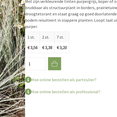
Met zijn verkleurende tinten purpergrijs, koper of or
bruikbaar als structuurplant in borders, prairietuine
droogtetorant en staat graag op goed doorlatende 
bodem resulteert in slappere planten. Loopt laat uit
purper.
1 st.
2 st.
7 st.
€ 3,56
€ 3,38
€ 3,20
Aantal
Hoe online bestellen als particulier?
Hoe online bestellen als professional?