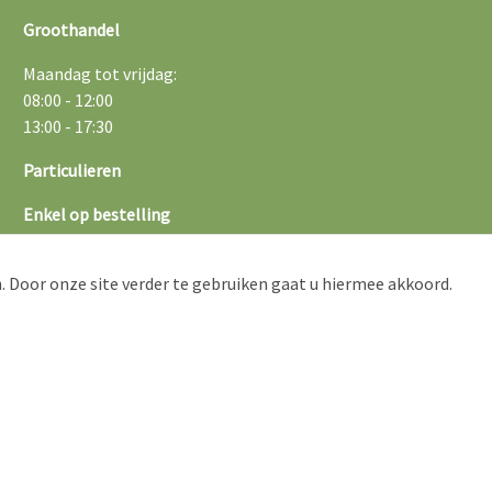
Groothandel
Maandag tot vrijdag:
08:00 - 12:00
13:00 - 17:30
Particulieren
Enkel op bestelling
Bestellingen afhalen kan op donderdag en vrijdag tussen 16 en
. Door onze site verder te gebruiken gaat u hiermee akkoord.
18 uur
of op afspraak
Geen particuliere verkoop van half juni tot half augustus en va
half december tot half januari.