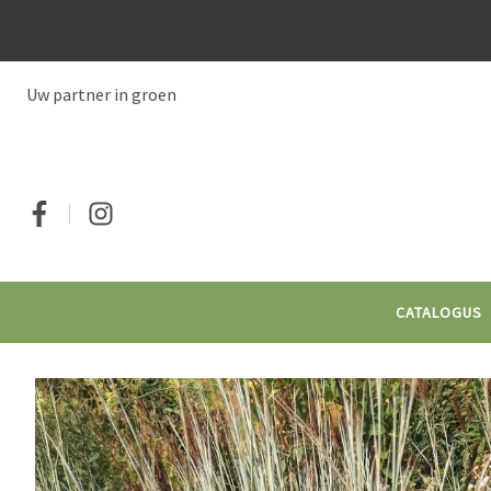
Overslaan
en
naar
de
Uw partner in groen
inhoud
gaan
Social
CATALOGUS