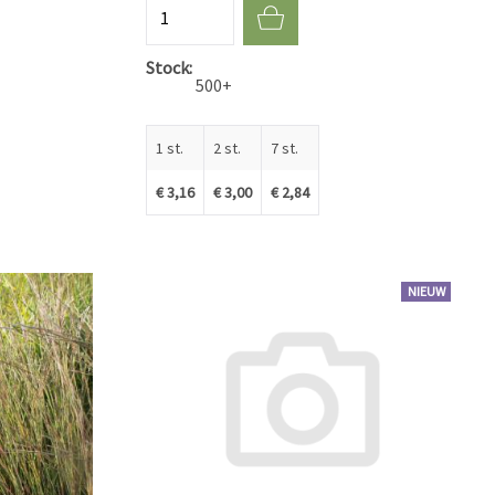
Aantal
Stock
500+
1 st.
2 st.
7 st.
€ 3,16
€ 3,00
€ 2,84
NIEUW