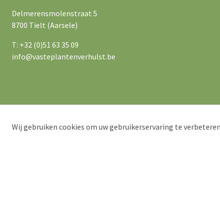
Delmerensmolenstraat 5
8700 Tielt (Aarsele)
T: +32 (0)51 63 35 09
info@vasteplantenverhulst.be
Wij gebruiken cookies om uw gebruikerservaring te verbeteren