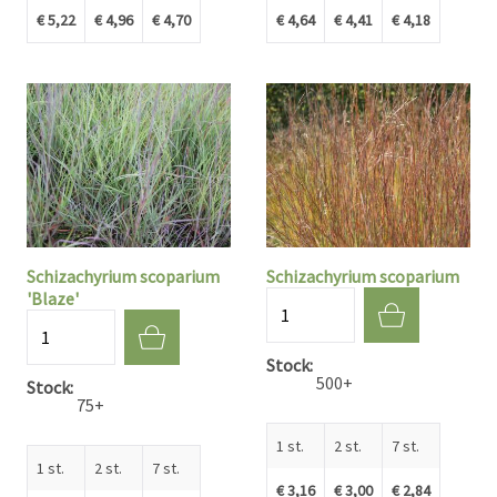
€ 5,22
€ 4,96
€ 4,70
€ 4,64
€ 4,41
€ 4,18
Schizachyrium scoparium
Schizachyrium scoparium
'Blaze'
Aantal
Aantal
Stock
500+
Stock
75+
1 st.
2 st.
7 st.
1 st.
2 st.
7 st.
€ 3,16
€ 3,00
€ 2,84