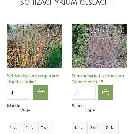
Schizachyrium geslacht
Schizachyrium scoparium
Schizachyrium scoparium
'Ha Ha Tonka'
'Blue Heaven' ®
Aantal
Aantal
Stock
Stock
250+
250+
1 st.
2 st.
7 st.
1 st.
2 st.
7 st.