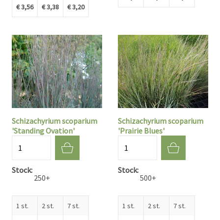
€ 3,56
€ 3,38
€ 3,20
Schizachyrium scoparium
Schizachyrium scoparium
'Standing Ovation'
'Prairie Blues'
Aantal
Aantal
Stock
Stock
250+
500+
1 st.
2 st.
7 st.
1 st.
2 st.
7 st.