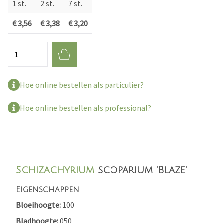
1 st.
2 st.
7 st.
€ 3,56
€ 3,38
€ 3,20
Aantal
Hoe online bestellen als particulier?
Hoe online bestellen als professional?
Schizachyrium
scoparium 'Blaze'
Eigenschappen
Bloeihoogte
100
Bladhoogte
050