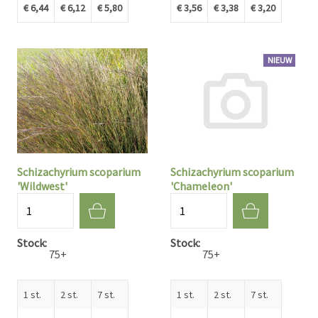
€ 6,44
€ 6,12
€ 5,80
€ 3,56
€ 3,38
€ 3,20
NIEUW
Schizachyrium scoparium
Schizachyrium scoparium
'Wildwest'
'Chameleon'
Aantal
Aantal
Stock
Stock
75+
75+
1 st.
2 st.
7 st.
1 st.
2 st.
7 st.