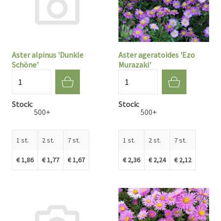
Aster alpinus 'Dunkle
Aster ageratoides 'Ezo
Schöne'
Murazaki'
Aantal
Aantal
Stock
Stock
500+
500+
1 st.
2 st.
7 st.
1 st.
2 st.
7 st.
€ 1,86
€ 1,77
€ 1,67
€ 2,36
€ 2,24
€ 2,12