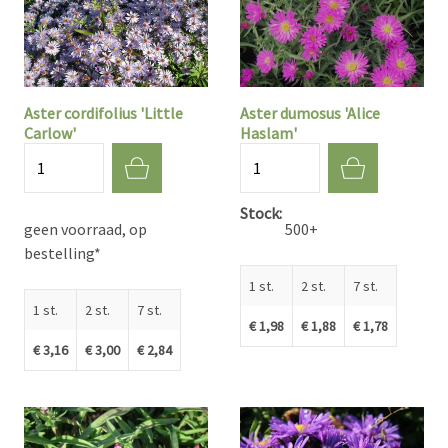
Aster cordifolius 'Little
Aster dumosus 'Alice
Carlow'
Haslam'
Aantal
Aantal
Stock
geen voorraad, op
500+
bestelling*
1 st.
2 st.
7 st.
1 st.
2 st.
7 st.
€ 1,98
€ 1,88
€ 1,78
€ 3,16
€ 3,00
€ 2,84