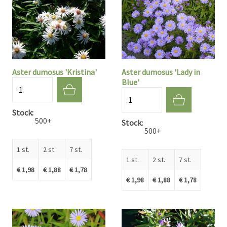
Aster dumosus 'Kristina'
Aster dumosus 'Lady in
Blue'
Aantal
Aantal
Stock
500+
Stock
500+
1 st.
2 st.
7 st.
1 st.
2 st.
7 st.
€ 1,98
€ 1,88
€ 1,78
€ 1,98
€ 1,88
€ 1,78