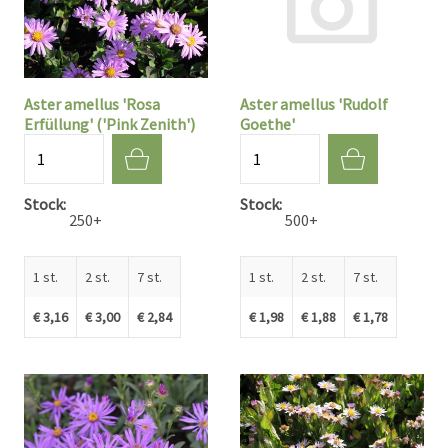
Aster amellus 'Rosa
Aster amellus 'Rudolf
Erfüllung' ('Pink Zenith')
Goethe'
Aantal
Aantal
Stock
Stock
250+
500+
1 st.
2 st.
7 st.
1 st.
2 st.
7 st.
€ 3,16
€ 3,00
€ 2,84
€ 1,98
€ 1,88
€ 1,78