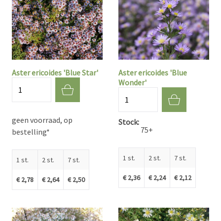
Aster ericoides 'Blue Star'
Aster ericoides 'Blue
Wonder'
Aantal
Aantal
geen voorraad, op
Stock
75+
bestelling*
1 st.
2 st.
7 st.
1 st.
2 st.
7 st.
€ 2,36
€ 2,24
€ 2,12
€ 2,78
€ 2,64
€ 2,50