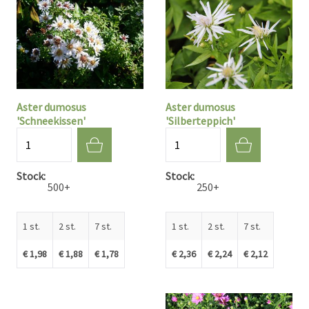
Aster dumosus
Aster dumosus
'Schneekissen'
'Silberteppich'
Aantal
Aantal
Stock
Stock
500+
250+
1 st.
2 st.
7 st.
1 st.
2 st.
7 st.
€ 1,98
€ 1,88
€ 1,78
€ 2,36
€ 2,24
€ 2,12