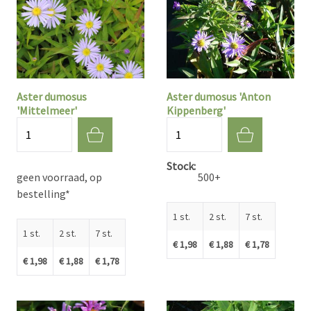
Aster dumosus
Aster dumosus 'Anton
'Mittelmeer'
Kippenberg'
Aantal
Aantal
Stock
geen voorraad, op
500+
bestelling*
1 st.
2 st.
7 st.
1 st.
2 st.
7 st.
€ 1,98
€ 1,88
€ 1,78
€ 1,98
€ 1,88
€ 1,78