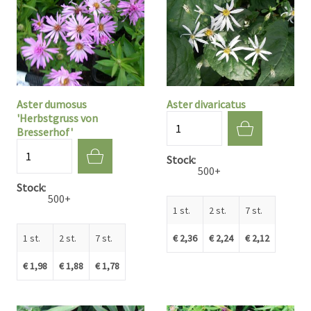
Aster dumosus
Aster divaricatus
'Herbstgruss von
Aantal
Bresserhof'
Aantal
Stock
500+
Stock
500+
1 st.
2 st.
7 st.
1 st.
2 st.
7 st.
€ 2,36
€ 2,24
€ 2,12
€ 1,98
€ 1,88
€ 1,78