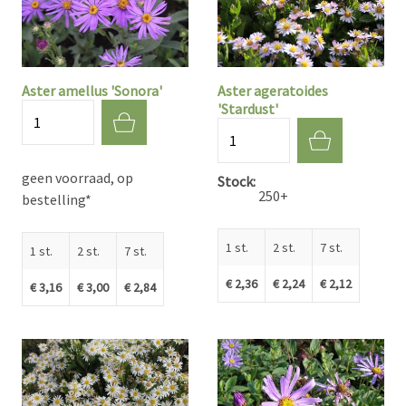
Aster amellus 'Sonora'
Aster ageratoides
'Stardust'
Aantal
Aantal
geen voorraad, op
Stock
250+
bestelling*
1 st.
2 st.
7 st.
1 st.
2 st.
7 st.
€ 2,36
€ 2,24
€ 2,12
€ 3,16
€ 3,00
€ 2,84