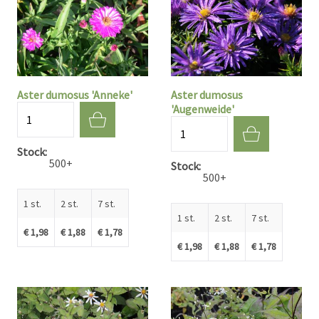
Aster dumosus 'Anneke'
Aster dumosus
'Augenweide'
Aantal
Aantal
Stock
500+
Stock
500+
1 st.
2 st.
7 st.
1 st.
2 st.
7 st.
€ 1,98
€ 1,88
€ 1,78
€ 1,98
€ 1,88
€ 1,78