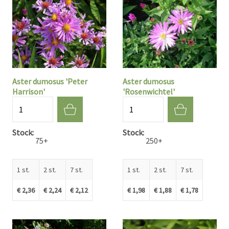
Aster dumosus 'Peter
Aster dumosus
Harrison'
'Rosenwichtel'
Aantal
Aantal
Stock
Stock
75+
250+
1 st.
2 st.
7 st.
1 st.
2 st.
7 st.
€ 2,36
€ 2,24
€ 2,12
€ 1,98
€ 1,88
€ 1,78