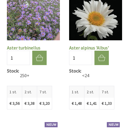
Aster turbinellus
Aster alpinus 'Albus'
Aantal
Aantal
Stock
Stock
250+
<24
1 st.
2 st.
7 st.
1 st.
2 st.
7 st.
€ 3,56
€ 3,38
€ 3,20
€ 1,48
€ 1,41
€ 1,33
NIEUW
NIEUW