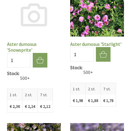
Aster dumosus
Aster dumosus 'Starlight'
'Snowsprite'
Aantal
Aantal
Stock
500+
Stock
500+
1 st.
2 st.
7 st.
1 st.
2 st.
7 st.
€ 1,98
€ 1,88
€ 1,78
€ 2,36
€ 2,24
€ 2,12