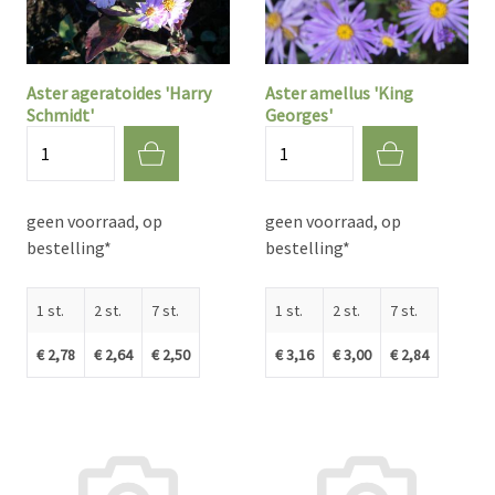
Aster ageratoides 'Harry
Aster amellus 'King
Schmidt'
Georges'
Aantal
Aantal
geen voorraad, op
geen voorraad, op
bestelling*
bestelling*
1 st.
2 st.
7 st.
1 st.
2 st.
7 st.
€ 2,78
€ 2,64
€ 2,50
€ 3,16
€ 3,00
€ 2,84