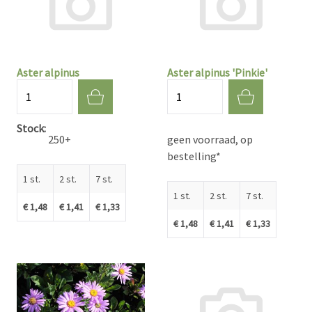
Aster alpinus
Aster alpinus 'Pinkie'
Aantal
Aantal
Stock
250+
geen voorraad, op
bestelling*
1 st.
2 st.
7 st.
1 st.
2 st.
7 st.
€ 1,48
€ 1,41
€ 1,33
€ 1,48
€ 1,41
€ 1,33