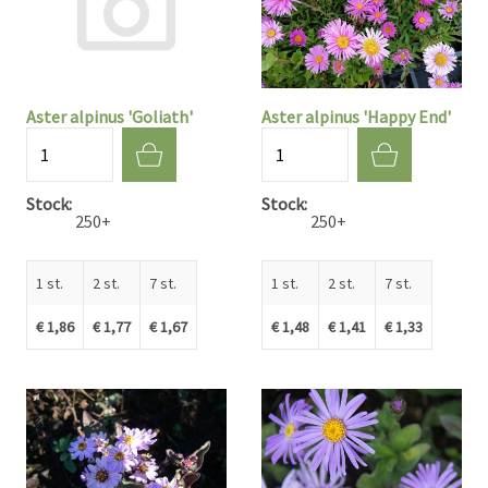
Aster alpinus 'Goliath'
Aster alpinus 'Happy End'
Aantal
Aantal
Stock
Stock
250+
250+
1 st.
2 st.
7 st.
1 st.
2 st.
7 st.
€ 1,86
€ 1,77
€ 1,67
€ 1,48
€ 1,41
€ 1,33