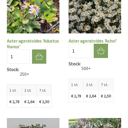
Aster ageratoides 'Adustus
Aster ageratoides 'Ashvi'
Nanus'
Aantal
Aantal
Stock
500+
Stock
250+
1 st.
2 st.
7 st.
1 st.
2 st.
7 st.
€ 2,78
€ 2,64
€ 2,50
€ 2,78
€ 2,64
€ 2,50