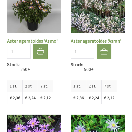
Aster ageratoides 'Asmo'
Aster ageratoides 'Asran'
Aantal
Aantal
Stock
Stock
250+
500+
1 st.
2 st.
7 st.
1 st.
2 st.
7 st.
€ 2,36
€ 2,24
€ 2,12
€ 2,36
€ 2,24
€ 2,12