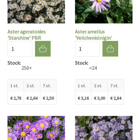
Aster ageratoides
Aster amellus
'Starshine' PBR
'Veilchenkönigin'
Aantal
Aantal
Stock
Stock
250+
<24
1 st.
2 st.
7 st.
1 st.
2 st.
7 st.
€ 2,78
€ 2,64
€ 2,50
€ 3,16
€ 3,00
€ 2,84