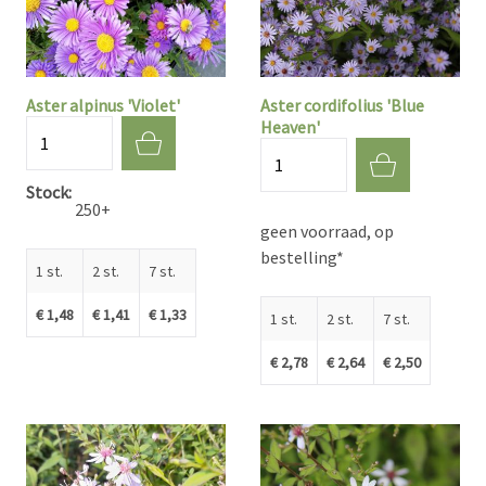
Aster alpinus 'Violet'
Aster cordifolius 'Blue
Heaven'
Aantal
Aantal
Stock
250+
geen voorraad, op
bestelling*
1 st.
2 st.
7 st.
€ 1,48
€ 1,41
€ 1,33
1 st.
2 st.
7 st.
€ 2,78
€ 2,64
€ 2,50