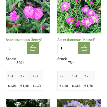
Aster dumosus 'Jenny'
Aster dumosus 'Kassel'
Aantal
Aantal
Stock
Stock
500+
75+
1 st.
2 st.
7 st.
1 st.
2 st.
7 st.
€ 1,98
€ 1,88
€ 1,78
€ 1,98
€ 1,88
€ 1,78