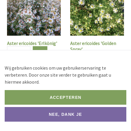
Aster ericoides 'Erlkönig'
Aster ericoides 'Golden
Spray'
Aantal
Aantal
Stock
Wij gebruiken cookies om uw gebruikerservaring te
250+
Stock
verbeteren. Door onze site verder te gebruiken gaat u
75+
hiermee akkoord.
1 st.
2 st.
7 st.
1 st.
2 st.
7 st.
ACCEPTEREN
€ 2,36
€ 2,24
€ 2,12
€ 2,36
€ 2,24
€ 2,12
NEE, DANK JE