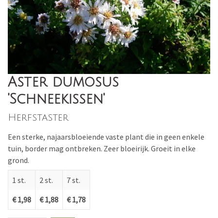
Aster dumosus
'Schneekissen'
Herfstaster
Een sterke, najaarsbloeiende vaste plant die in geen enkele
tuin, border mag ontbreken. Zeer bloeirijk. Groeit in elke
grond.
1 st.
2 st.
7 st.
€ 1,98
€ 1,88
€ 1,78