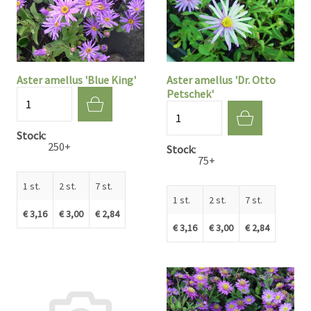
Aster amellus 'Blue King'
Aster amellus 'Dr. Otto
Petschek'
Aantal
Aantal
Stock
250+
Stock
75+
1 st.
2 st.
7 st.
1 st.
2 st.
7 st.
€ 3,16
€ 3,00
€ 2,84
€ 3,16
€ 3,00
€ 2,84