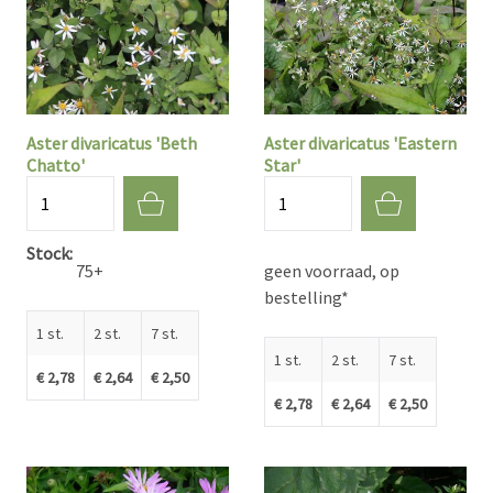
Aster divaricatus 'Beth
Aster divaricatus 'Eastern
Chatto'
Star'
Aantal
Aantal
Stock
75+
geen voorraad, op
bestelling*
1 st.
2 st.
7 st.
1 st.
2 st.
7 st.
€ 2,78
€ 2,64
€ 2,50
€ 2,78
€ 2,64
€ 2,50