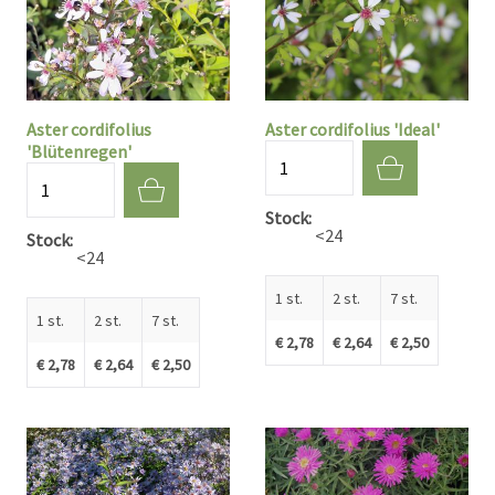
Aster cordifolius
Aster cordifolius 'Ideal'
'Blütenregen'
Aantal
Aantal
Stock
<24
Stock
<24
1 st.
2 st.
7 st.
1 st.
2 st.
7 st.
€ 2,78
€ 2,64
€ 2,50
€ 2,78
€ 2,64
€ 2,50