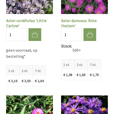
Aster cordifolius 'Little
Aster dumosus 'Alice
Carlow'
Haslam'
Aantal
Aantal
Stock
geen voorraad, op
500+
bestelling*
1 st.
2 st.
7 st.
1 st.
2 st.
7 st.
€ 1,98
€ 1,88
€ 1,78
€ 3,16
€ 3,00
€ 2,84