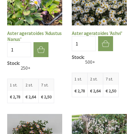
Aster ageratoides 'Adustus
Aster ageratoides 'Ashvi'
Nanus'
Aantal
Aantal
Stock
500+
Stock
250+
1 st.
2 st.
7 st.
1 st.
2 st.
7 st.
€ 2,78
€ 2,64
€ 2,50
€ 2,78
€ 2,64
€ 2,50