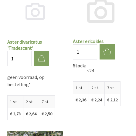
Aster ericoides
Aster divaricatus
'Tradescant'
Aantal
Aantal
Stock
<24
geen voorraad, op
bestelling*
1 st.
2 st.
7 st.
€ 2,36
€ 2,24
€ 2,12
1 st.
2 st.
7 st.
€ 2,78
€ 2,64
€ 2,50