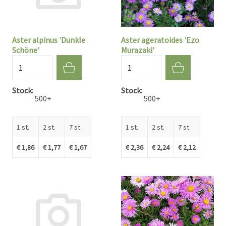
Aster alpinus 'Dunkle
Aster ageratoides 'Ezo
Schöne'
Murazaki'
Aantal
Aantal
Stock
Stock
500+
500+
1 st.
2 st.
7 st.
1 st.
2 st.
7 st.
€ 1,86
€ 1,77
€ 1,67
€ 2,36
€ 2,24
€ 2,12