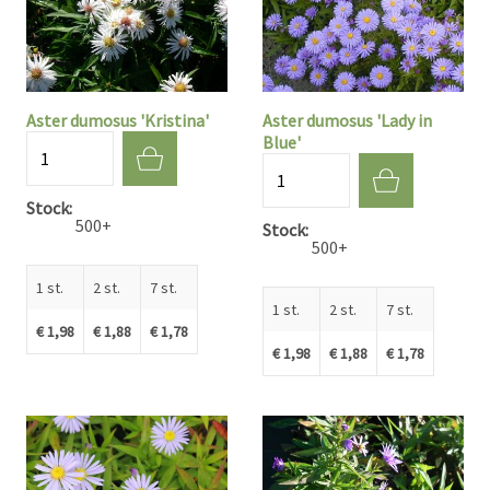
Aster dumosus 'Kristina'
Aster dumosus 'Lady in
Blue'
Aantal
Aantal
Stock
500+
Stock
500+
1 st.
2 st.
7 st.
1 st.
2 st.
7 st.
€ 1,98
€ 1,88
€ 1,78
€ 1,98
€ 1,88
€ 1,78