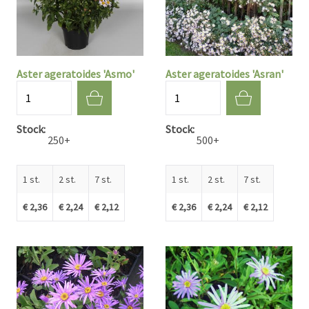
Aster ageratoides 'Asmo'
Aster ageratoides 'Asran'
Aantal
Aantal
Stock
Stock
250+
500+
1 st.
2 st.
7 st.
1 st.
2 st.
7 st.
€ 2,36
€ 2,24
€ 2,12
€ 2,36
€ 2,24
€ 2,12