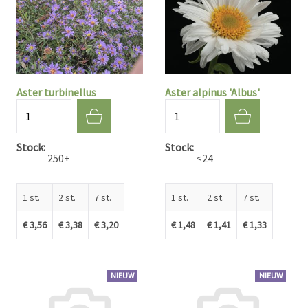
Aster turbinellus
Aster alpinus 'Albus'
Aantal
Aantal
Stock
Stock
250+
<24
1 st.
2 st.
7 st.
1 st.
2 st.
7 st.
€ 3,56
€ 3,38
€ 3,20
€ 1,48
€ 1,41
€ 1,33
NIEUW
NIEUW