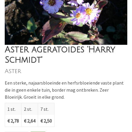
Aster ageratoides 'Harry
Schmidt'
Aster
Een sterke, najaarsbloeinde en herfsrbloeiende vaste plant
die in geen enkele tuin, border mag ontbreken. Zeer
Bloeirijk. Groeit in elke grond.
1 st.
2 st.
7 st.
€ 2,78
€ 2,64
€ 2,50