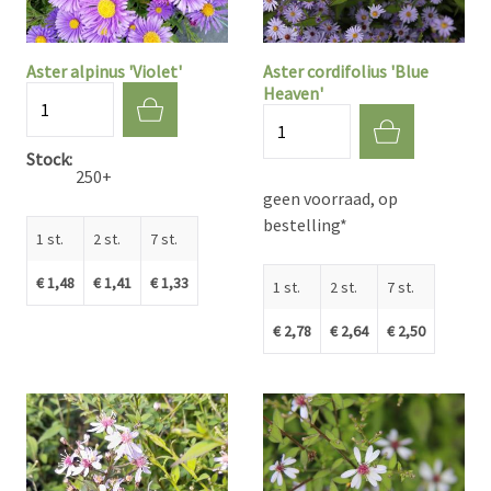
Aster alpinus 'Violet'
Aster cordifolius 'Blue
Heaven'
Aantal
Aantal
Stock
250+
geen voorraad, op
bestelling*
1 st.
2 st.
7 st.
€ 1,48
€ 1,41
€ 1,33
1 st.
2 st.
7 st.
€ 2,78
€ 2,64
€ 2,50