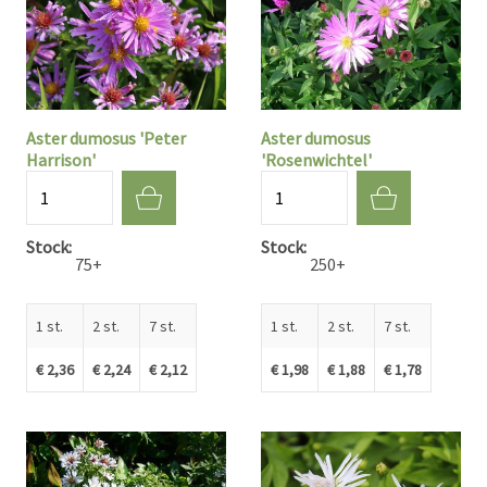
Aster dumosus 'Peter
Aster dumosus
Harrison'
'Rosenwichtel'
Aantal
Aantal
Stock
Stock
75+
250+
1 st.
2 st.
7 st.
1 st.
2 st.
7 st.
€ 2,36
€ 2,24
€ 2,12
€ 1,98
€ 1,88
€ 1,78