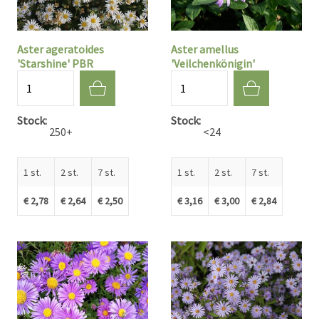
Aster ageratoides
Aster amellus
'Starshine' PBR
'Veilchenkönigin'
Aantal
Aantal
Stock
Stock
250+
<24
1 st.
2 st.
7 st.
1 st.
2 st.
7 st.
€ 2,78
€ 2,64
€ 2,50
€ 3,16
€ 3,00
€ 2,84