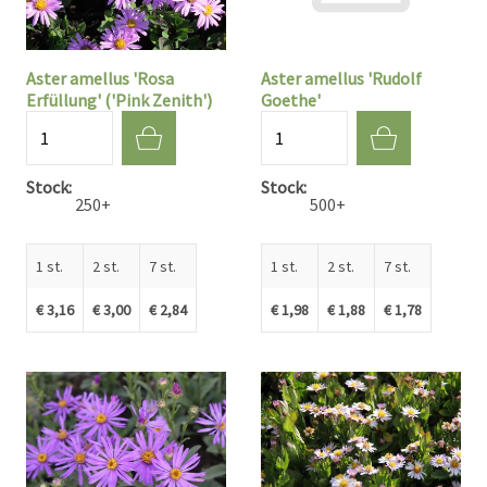
Aster amellus 'Rosa
Aster amellus 'Rudolf
Erfüllung' ('Pink Zenith')
Goethe'
Aantal
Aantal
Stock
Stock
250+
500+
1 st.
2 st.
7 st.
1 st.
2 st.
7 st.
€ 3,16
€ 3,00
€ 2,84
€ 1,98
€ 1,88
€ 1,78