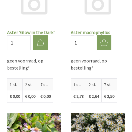
Aster 'Glow in the Dark'
Aster macrophyllus
Aantal
Aantal
geen voorraad, op
geen voorraad, op
bestelling*
bestelling*
1 st.
2 st.
7 st.
1 st.
2 st.
7 st.
€ 0,00
€ 0,00
€ 0,00
€ 2,78
€ 2,64
€ 2,50