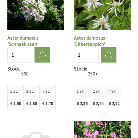
Aster dumosus
Aster dumosus
'Schneekissen'
'Silberteppich'
Aantal
Aantal
Stock
Stock
500+
250+
1 st.
2 st.
7 st.
1 st.
2 st.
7 st.
€ 1,98
€ 1,88
€ 1,78
€ 2,36
€ 2,24
€ 2,12