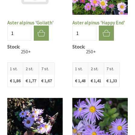
Aster alpinus 'Goliath'
Aster alpinus 'Happy End'
Aantal
Aantal
Stock
Stock
250+
250+
1 st.
2 st.
7 st.
1 st.
2 st.
7 st.
€ 1,86
€ 1,77
€ 1,67
€ 1,48
€ 1,41
€ 1,33