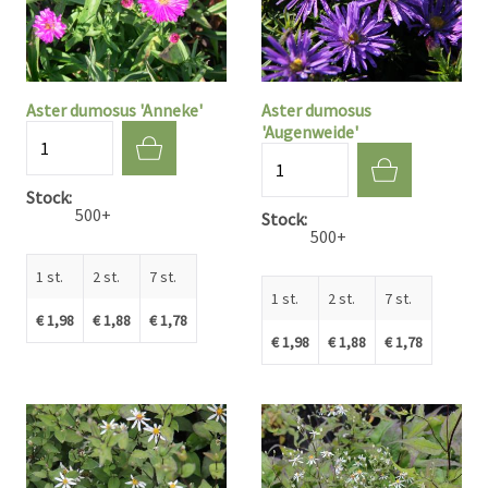
Aster dumosus 'Anneke'
Aster dumosus
'Augenweide'
Aantal
Aantal
Stock
500+
Stock
500+
1 st.
2 st.
7 st.
1 st.
2 st.
7 st.
€ 1,98
€ 1,88
€ 1,78
€ 1,98
€ 1,88
€ 1,78