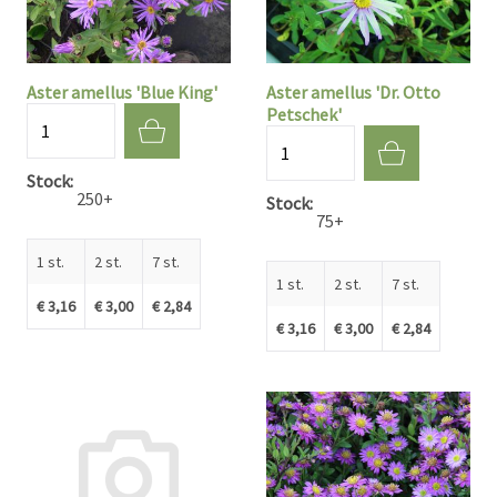
Aster amellus 'Blue King'
Aster amellus 'Dr. Otto
Petschek'
Aantal
Aantal
Stock
250+
Stock
75+
1 st.
2 st.
7 st.
1 st.
2 st.
7 st.
€ 3,16
€ 3,00
€ 2,84
€ 3,16
€ 3,00
€ 2,84