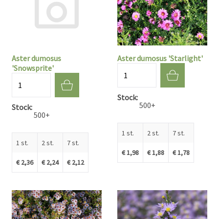
Aster dumosus
Aster dumosus 'Starlight'
'Snowsprite'
Aantal
Aantal
Stock
500+
Stock
500+
1 st.
2 st.
7 st.
1 st.
2 st.
7 st.
€ 1,98
€ 1,88
€ 1,78
€ 2,36
€ 2,24
€ 2,12