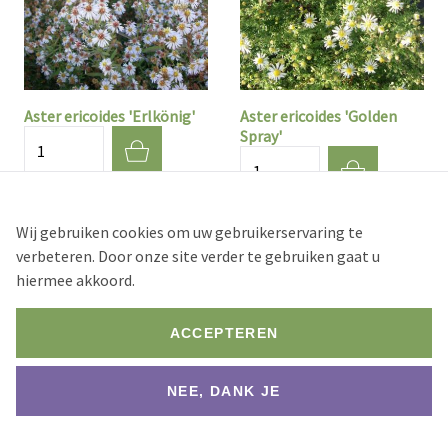
Aster ericoides 'Erlkönig'
Aster ericoides 'Golden
Spray'
Aantal
Aantal
Stock
250+
Stock
75+
Wij gebruiken cookies om uw gebruikerservaring te
verbeteren. Door onze site verder te gebruiken gaat u
1 st.
2 st.
7 st.
hiermee akkoord.
1 st.
2 st.
7 st.
€ 2,36
€ 2,24
€ 2,12
€ 2,36
€ 2,24
€ 2,12
ACCEPTEREN
NEE, DANK JE