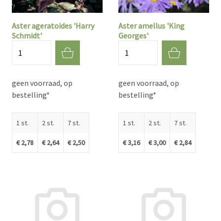
Aster ageratoides 'Harry
Aster amellus 'King
Schmidt'
Georges'
Aantal
Aantal
geen voorraad, op
geen voorraad, op
bestelling*
bestelling*
1 st.
2 st.
7 st.
1 st.
2 st.
7 st.
€ 2,78
€ 2,64
€ 2,50
€ 3,16
€ 3,00
€ 2,84