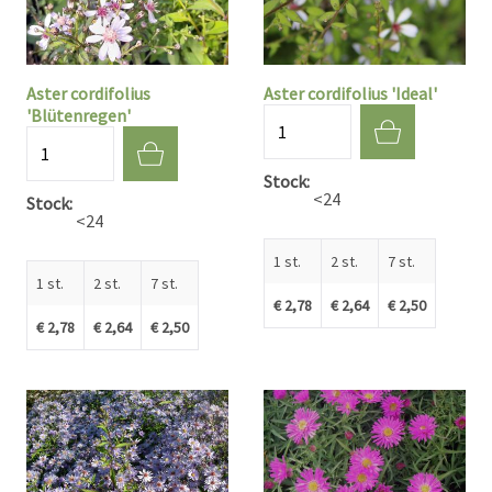
Aster cordifolius
Aster cordifolius 'Ideal'
'Blütenregen'
Aantal
Aantal
Stock
<24
Stock
<24
1 st.
2 st.
7 st.
1 st.
2 st.
7 st.
€ 2,78
€ 2,64
€ 2,50
€ 2,78
€ 2,64
€ 2,50