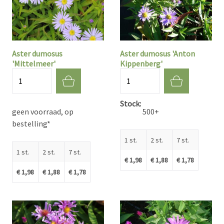
Aster dumosus
Aster dumosus 'Anton
'Mittelmeer'
Kippenberg'
Aantal
Aantal
Stock
geen voorraad, op
500+
bestelling*
1 st.
2 st.
7 st.
1 st.
2 st.
7 st.
€ 1,98
€ 1,88
€ 1,78
€ 1,98
€ 1,88
€ 1,78