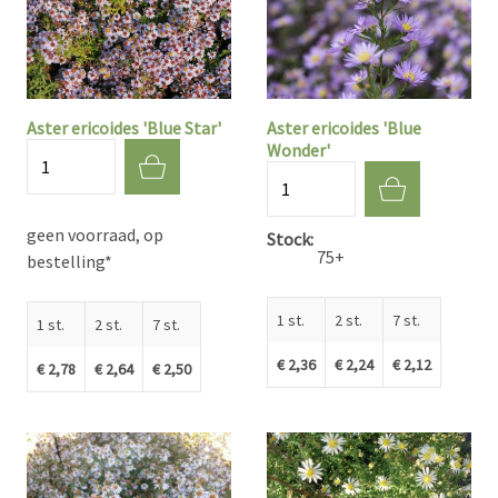
Aster ericoides 'Blue Star'
Aster ericoides 'Blue
Wonder'
Aantal
Aantal
geen voorraad, op
Stock
75+
bestelling*
1 st.
2 st.
7 st.
1 st.
2 st.
7 st.
€ 2,36
€ 2,24
€ 2,12
€ 2,78
€ 2,64
€ 2,50