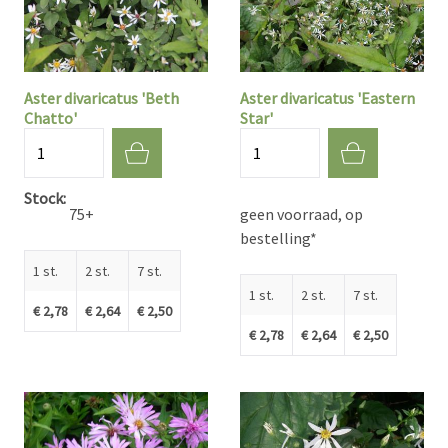
Aster divaricatus 'Beth
Aster divaricatus 'Eastern
Chatto'
Star'
Aantal
Aantal
Stock
75+
geen voorraad, op
bestelling*
1 st.
2 st.
7 st.
1 st.
2 st.
7 st.
€ 2,78
€ 2,64
€ 2,50
€ 2,78
€ 2,64
€ 2,50