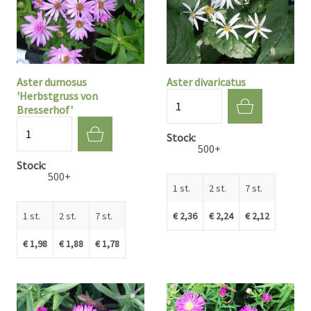
Aster dumosus
Aster divaricatus
'Herbstgruss von
Aantal
Bresserhof'
Aantal
Stock
500+
Stock
500+
1 st.
2 st.
7 st.
1 st.
2 st.
7 st.
€ 2,36
€ 2,24
€ 2,12
€ 1,98
€ 1,88
€ 1,78