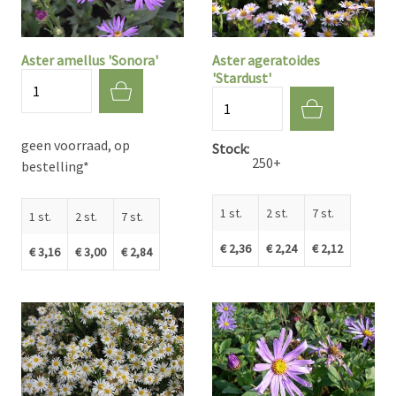
Aster amellus 'Sonora'
Aster ageratoides
'Stardust'
Aantal
Aantal
geen voorraad, op
Stock
250+
bestelling*
1 st.
2 st.
7 st.
1 st.
2 st.
7 st.
€ 2,36
€ 2,24
€ 2,12
€ 3,16
€ 3,00
€ 2,84