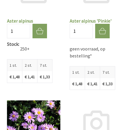
Aster alpinus
Aster alpinus 'Pinkie'
Aantal
Aantal
Stock
250+
geen voorraad, op
bestelling*
1 st.
2 st.
7 st.
1 st.
2 st.
7 st.
€ 1,48
€ 1,41
€ 1,33
€ 1,48
€ 1,41
€ 1,33