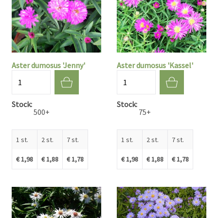
Aster dumosus 'Jenny'
Aster dumosus 'Kassel'
Aantal
Aantal
Stock
Stock
500+
75+
1 st.
2 st.
7 st.
1 st.
2 st.
7 st.
€ 1,98
€ 1,88
€ 1,78
€ 1,98
€ 1,88
€ 1,78