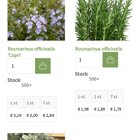
Rosmarinus officinalis
Rosmarinus officinalis
'Capri'
Aantal
Aantal
Stock
500+
Stock
500+
1 st.
2 st.
7 st.
1 st.
2 st.
7 st.
€ 1,98
€ 1,88
€ 1,78
€ 3,16
€ 3,00
€ 2,84