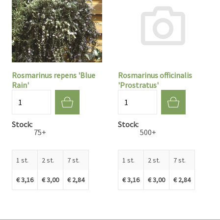
Rosmarinus repens 'Blue
Rosmarinus officinalis
Rain'
'Prostratus'
Aantal
Aantal
Stock
Stock
75+
500+
1 st.
2 st.
7 st.
1 st.
2 st.
7 st.
€ 3,16
€ 3,00
€ 2,84
€ 3,16
€ 3,00
€ 2,84