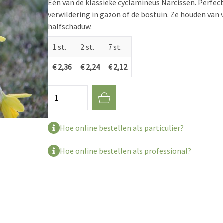
Eén van de klassieke cyclamineus Narcissen. Perfect
verwildering in gazon of de bostuin. Ze houden van 
halfschaduw.
1 st.
2 st.
7 st.
€ 2,36
€ 2,24
€ 2,12
Aantal
Hoe online bestellen als particulier?
Hoe online bestellen als professional?