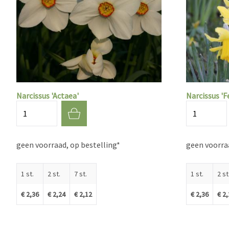
Narcissus 'Actaea'
Narcissus 'F
Aantal
Aantal
geen voorraad, op bestelling*
geen voorraa
1 st.
2 st.
7 st.
1 st.
2 st
€ 2,36
€ 2,24
€ 2,12
€ 2,36
€ 2