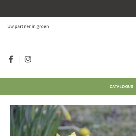
Overslaan
en
naar
de
Uw partner in groen
inhoud
gaan
Social
CATALOGUS