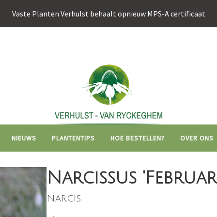
Vaste Planten Verhulst behaalt opnieuw MPS-A certificaat
Hoofdnavigati
NIEUWS
PLANTENTIPS
HOE BESTELLEN?
OVER ONS
Narcissus 'Februar
Narcis