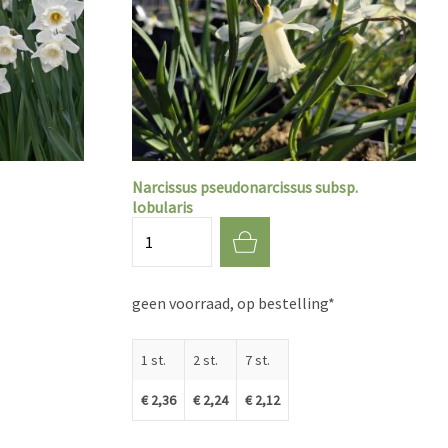
Narcissus pseudonarcissus subsp.
lobularis
Aantal
geen voorraad, op bestelling*
1 st.
2 st.
7 st.
€ 2,36
€ 2,24
€ 2,12