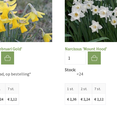
ebruari Gold'
Narcissus 'Mount Hood'
Aantal
Stock
d, op bestelling*
<24
.
7 st.
1 st.
2 st.
7 st.
,24
€ 2,12
€ 2,36
€ 2,24
€ 2,12