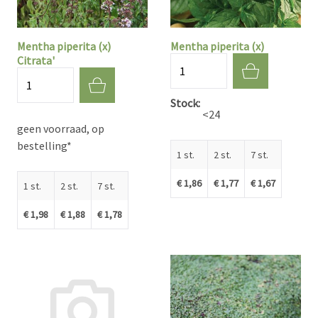
Mentha piperita (x)
Mentha piperita (x)
Citrata'
Aantal
Aantal
Stock
<24
geen voorraad, op
bestelling*
1 st.
2 st.
7 st.
€ 1,86
€ 1,77
€ 1,67
1 st.
2 st.
7 st.
€ 1,98
€ 1,88
€ 1,78