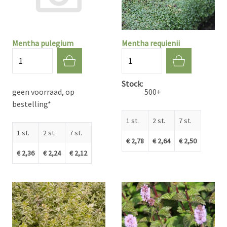
Mentha pulegium
Mentha requienii
Aantal
Aantal
Stock
geen voorraad, op
500+
bestelling*
1 st.
2 st.
7 st.
1 st.
2 st.
7 st.
€ 2,78
€ 2,64
€ 2,50
€ 2,36
€ 2,24
€ 2,12