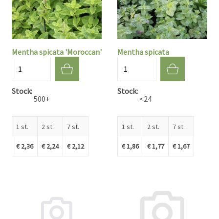
Mentha spicata 'Moroccan'
Mentha spicata
Aantal
Aantal
Stock
Stock
500+
<24
1 st.
2 st.
7 st.
1 st.
2 st.
7 st.
€ 2,36
€ 2,24
€ 2,12
€ 1,86
€ 1,77
€ 1,67