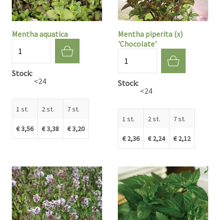
Mentha aquatica
Mentha piperita (x)
'Chocolate'
Aantal
Aantal
Stock
<24
Stock
<24
1 st.
2 st.
7 st.
1 st.
2 st.
7 st.
€ 3,56
€ 3,38
€ 3,20
€ 2,36
€ 2,24
€ 2,12