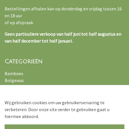
Bestellingen afhalen kan op donderdag en vrijdag tussen 16
en 18 uur
of op afspraak
Geen particuliere verkoop van half juni tot half augustus en
van half december tot half januari.
Categorieën
Bamboes
Bolgewas
Kruiden
Varens
Vaste planten
Wij gebruiken cookies om uw gebruikerservaring te
Siergrassen
verbeteren. Door onze site verder te gebruiken gaat u
hiermee akkoord.