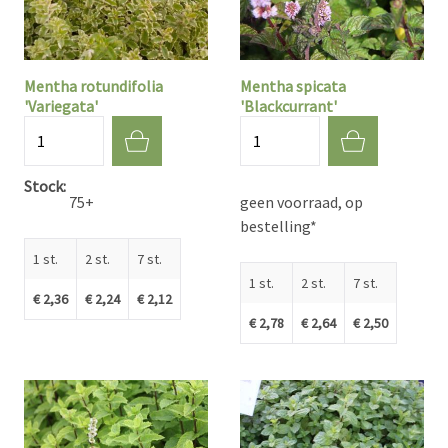
Mentha rotundifolia
Mentha spicata
'Variegata'
'Blackcurrant'
Aantal
Aantal
Stock
75+
geen voorraad, op
bestelling*
1 st.
2 st.
7 st.
1 st.
2 st.
7 st.
€ 2,36
€ 2,24
€ 2,12
€ 2,78
€ 2,64
€ 2,50