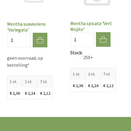
Mentha spicata 'Vert
Mentha suaveolens
Mojito'
'Variegata'
Aantal
Aantal
Stock
250+
geen voorraad, op
bestelling*
1 st.
2 st.
7 st.
1 st.
2 st.
7 st.
€ 2,36
€ 2,24
€ 2,12
€ 2,36
€ 2,24
€ 2,12