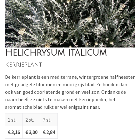
Helichrysum italicum
Kerrieplant
De kerrieplant is een mediterrane, wintergroene halfheester
met goudgele bloemen en mooi grijs blad. Ze houden dan
ook van goed doorlatende grond en veel zon. Ondanks de
naam heeft ze niets te maken met kerriepoeder, het
aromatische blad ruikt er wel enigszins naar.
1 st.
2 st.
7 st.
€ 3,16
€ 3,00
€ 2,84