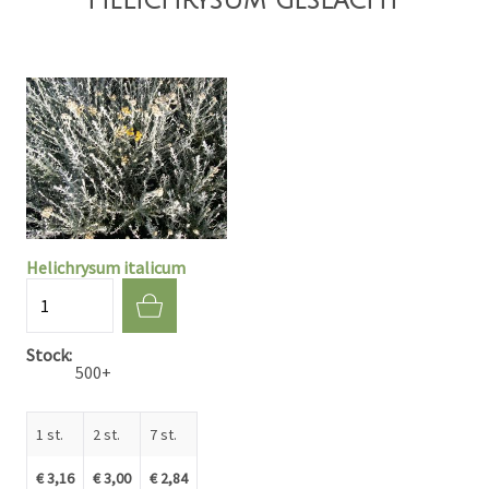
Helichrysum italicum
Aantal
Stock
500+
1 st.
2 st.
7 st.
€ 3,16
€ 3,00
€ 2,84