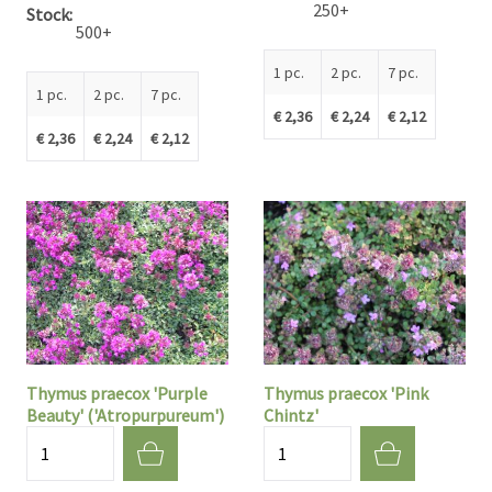
250+
Stock
500+
1 pc.
2 pc.
7 pc.
1 pc.
2 pc.
7 pc.
€ 2,36
€ 2,24
€ 2,12
€ 2,36
€ 2,24
€ 2,12
Thymus praecox 'Purple
Thymus praecox 'Pink
Beauty' ('Atropurpureum')
Chintz'
Quantité
Quantité