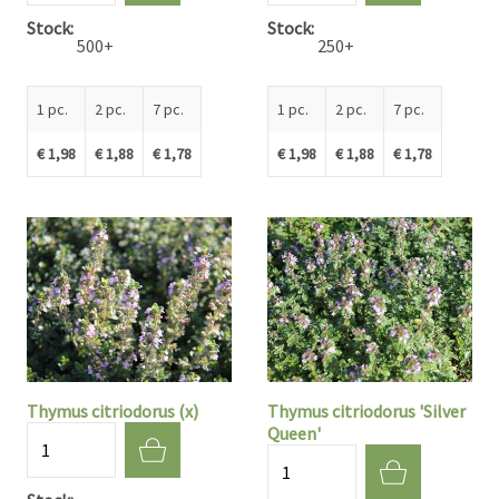
Stock
Stock
500+
250+
1 pc.
2 pc.
7 pc.
1 pc.
2 pc.
7 pc.
€ 1,98
€ 1,88
€ 1,78
€ 1,98
€ 1,88
€ 1,78
Thymus citriodorus (x)
Thymus citriodorus 'Silver
Queen'
Quantité
Quantité