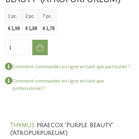
1 pc.
2 pc.
7 pc.
€ 1,98
€ 1,88
€ 1,78
Quantité
Comment commander en ligne en tant que particulier ?
Comment commander en ligne en tant que
professionnel ?
Thymus
praecox 'Purple Beauty'
('Atropurpureum')