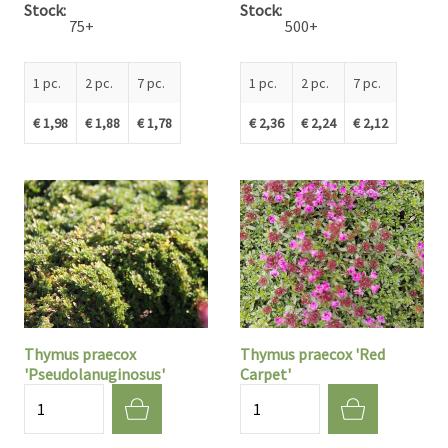
Stock
Stock
75+
500+
1 pc.
2 pc.
7 pc.
1 pc.
2 pc.
7 pc.
€ 1,98
€ 1,88
€ 1,78
€ 2,36
€ 2,24
€ 2,12
Thymus praecox
Thymus praecox 'Red
'Pseudolanuginosus'
Carpet'
Quantité
Quantité