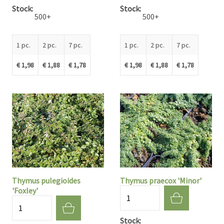
Stock
Stock
500+
500+
1 pc.
2 pc.
7 pc.
1 pc.
2 pc.
7 pc.
€ 1,98
€ 1,88
€ 1,78
€ 1,98
€ 1,88
€ 1,78
Thymus pulegioides
Thymus praecox 'Minor'
'Foxley'
Quantité
Quantité
Stock