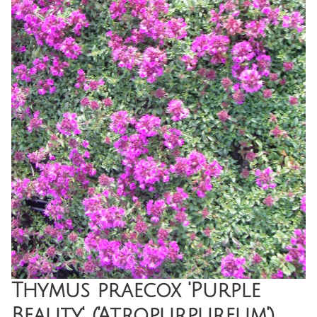
Thymus praecox 'Purple
Beauty' ('Atropurpureum')