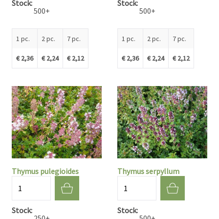
Stock
Stock
500+
500+
1 pc.
2 pc.
7 pc.
1 pc.
2 pc.
7 pc.
€ 2,36
€ 2,24
€ 2,12
€ 2,36
€ 2,24
€ 2,12
Thymus pulegioides
Thymus serpyllum
Quantité
Quantité
Stock
Stock
250+
500+