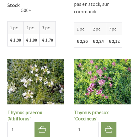
pas en stock, sur
Stock
500+
commande
1 pc.
2 pc.
7 pc.
1 pc.
2 pc.
7 pc.
€ 1,98
€ 1,88
€ 1,78
€ 2,36
€ 2,24
€ 2,12
Thymus praecox
Thymus praecox
'Albiflorus'
'Coccineus'
Quantité
Quantité