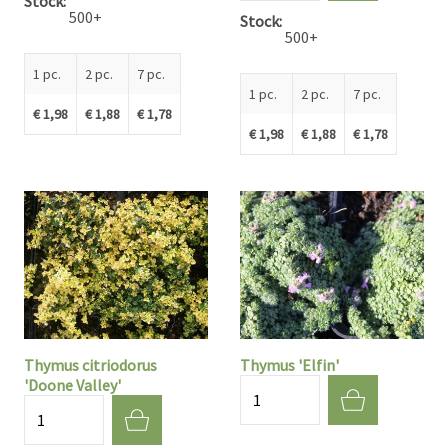
Stock
500+
Stock
500+
1 pc.
2 pc.
7 pc.
1 pc.
2 pc.
7 pc.
€ 1,98
€ 1,88
€ 1,78
€ 1,98
€ 1,88
€ 1,78
Thymus citriodorus
Thymus 'Elfin'
'Doone Valley'
Quantité
Quantité