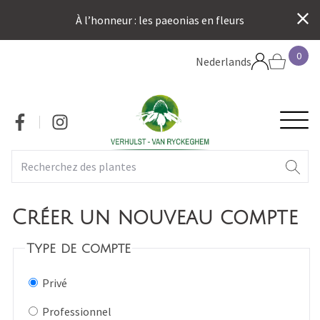
Aller
À l’honneur : les paeonias en fleurs
au
contenu
0
principal
Nederlands
H
Social
Créer un nouveau compte
Type de compte
Privé
Professionnel