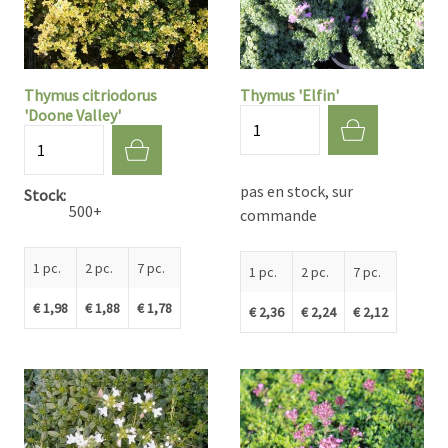
Thymus citriodorus
Thymus 'Elfin'
'Doone Valley'
Quantité
Quantité
pas en stock, sur
Stock
500+
commande
1 pc.
2 pc.
7 pc.
1 pc.
2 pc.
7 pc.
€ 1,98
€ 1,88
€ 1,78
€ 2,36
€ 2,24
€ 2,12