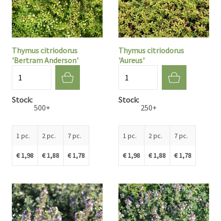
Thymus citriodorus
Thymus citriodorus
'Bertram Anderson'
'Aureus'
Quantité
Quantité
Stock
Stock
500+
250+
1 pc.
2 pc.
7 pc.
1 pc.
2 pc.
7 pc.
€ 1,98
€ 1,88
€ 1,78
€ 1,98
€ 1,88
€ 1,78