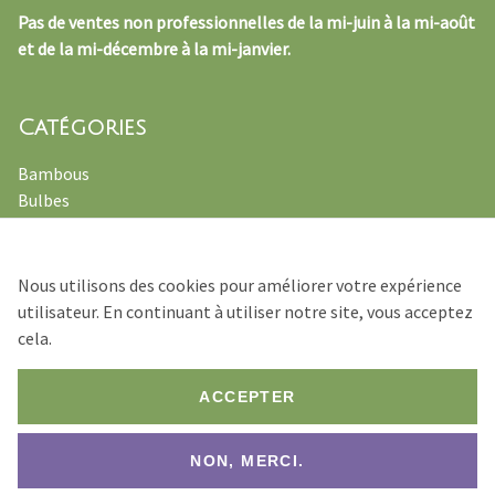
Pas de ventes non professionnelles de la mi-juin à la mi-août
et de la mi-décembre à la mi-janvier.
Catégories
Bambous
Bulbes
Plantes officinales
Fougères
Vivaces
Nous utilisons des cookies pour améliorer votre expérience
Graminées ornamentales
utilisateur. En continuant à utiliser notre site, vous acceptez
cela.
ACCEPTER
© 2026 Verhulst – Van Ryckeghem
NON, MERCI.
Footer
Conditions de Vente
Déclaration de confidentialité
Bottom
Website by
Jolux Webdesign