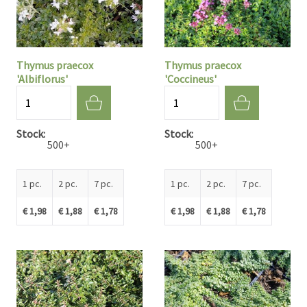
Thymus praecox
Thymus praecox
'Albiflorus'
'Coccineus'
Quantité
Quantité
Stock
Stock
500+
500+
1 pc.
2 pc.
7 pc.
1 pc.
2 pc.
7 pc.
€ 1,98
€ 1,88
€ 1,78
€ 1,98
€ 1,88
€ 1,78