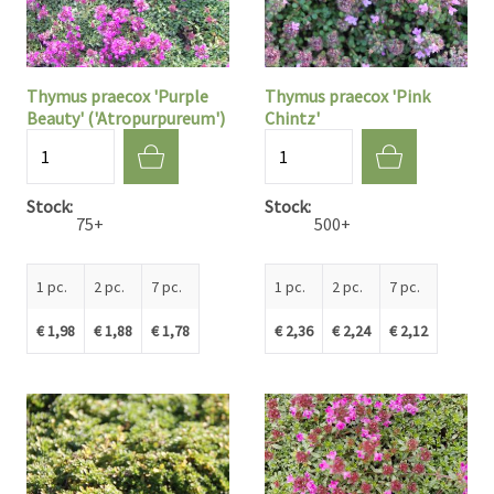
Thymus praecox 'Purple
Thymus praecox 'Pink
Beauty' ('Atropurpureum')
Chintz'
Quantité
Quantité
Stock
Stock
75+
500+
1 pc.
2 pc.
7 pc.
1 pc.
2 pc.
7 pc.
€ 1,98
€ 1,88
€ 1,78
€ 2,36
€ 2,24
€ 2,12