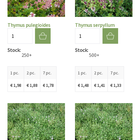
Thymus pulegioides
Thymus serpyllum
Quantité
Quantité
Stock
Stock
250+
500+
1 pc.
2 pc.
7 pc.
1 pc.
2 pc.
7 pc.
€ 1,98
€ 1,88
€ 1,78
€ 1,48
€ 1,41
€ 1,33