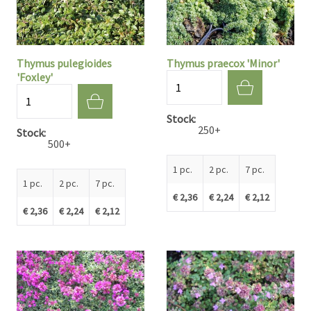
Thymus pulegioides
Thymus praecox 'Minor'
'Foxley'
Quantité
Quantité
Stock
250+
Stock
500+
1 pc.
2 pc.
7 pc.
1 pc.
2 pc.
7 pc.
€ 2,36
€ 2,24
€ 2,12
€ 2,36
€ 2,24
€ 2,12