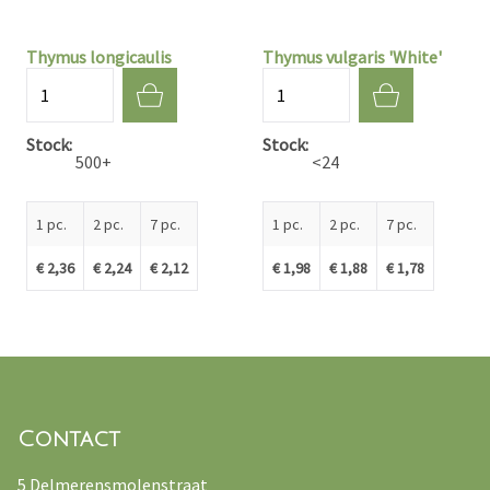
Thymus longicaulis
Thymus vulgaris 'White'
Quantité
Quantité
Stock
Stock
500+
<24
1 pc.
2 pc.
7 pc.
1 pc.
2 pc.
7 pc.
€ 2,36
€ 2,24
€ 2,12
€ 1,98
€ 1,88
€ 1,78
Contact
5 Delmerensmolenstraat