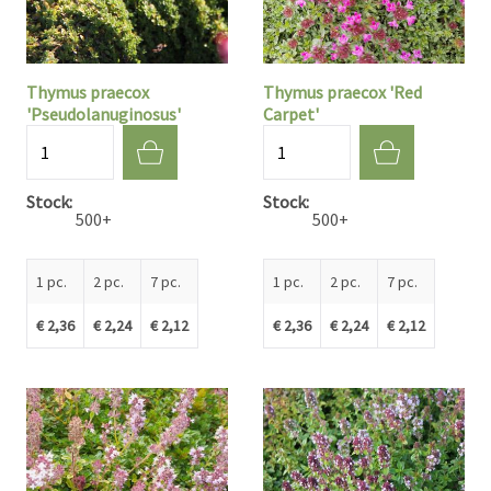
Thymus praecox
Thymus praecox 'Red
'Pseudolanuginosus'
Carpet'
Quantité
Quantité
Stock
Stock
500+
500+
1 pc.
2 pc.
7 pc.
1 pc.
2 pc.
7 pc.
€ 2,36
€ 2,24
€ 2,12
€ 2,36
€ 2,24
€ 2,12