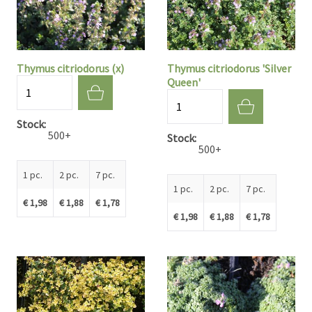
Thymus citriodorus (x)
Thymus citriodorus 'Silver
Queen'
Quantité
Quantité
Stock
500+
Stock
500+
1 pc.
2 pc.
7 pc.
1 pc.
2 pc.
7 pc.
€ 1,98
€ 1,88
€ 1,78
€ 1,98
€ 1,88
€ 1,78