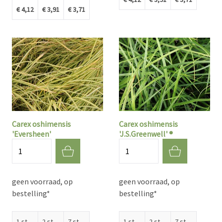
€ 4,12
€ 3,91
€ 3,71
Carex oshimensis
Carex oshimensis
'Eversheen'
'J.S.Greenwell' ®
Aantal
Aantal
geen voorraad, op
geen voorraad, op
bestelling*
bestelling*
1 st.
2 st.
7 st.
1 st.
2 st.
7 st.