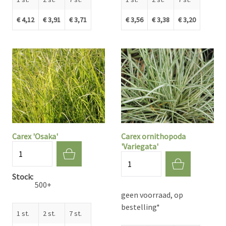
€ 4,12
€ 3,91
€ 3,71
€ 3,56
€ 3,38
€ 3,20
Carex 'Osaka'
Carex ornithopoda
'Variegata'
Aantal
Aantal
Stock
500+
geen voorraad, op
bestelling*
1 st.
2 st.
7 st.