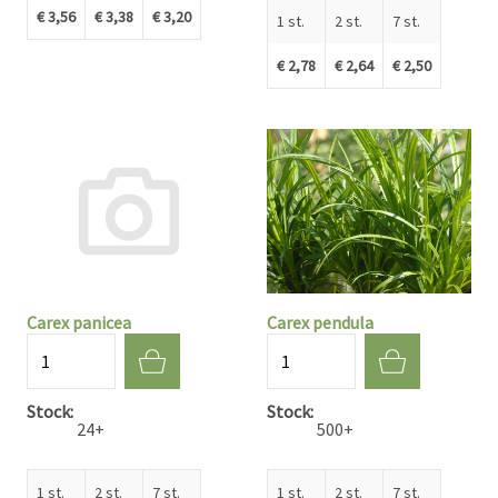
€ 3,56
€ 3,38
€ 3,20
1 st.
2 st.
7 st.
€ 2,78
€ 2,64
€ 2,50
Carex panicea
Carex pendula
Aantal
Aantal
Stock
Stock
24+
500+
1 st.
2 st.
7 st.
1 st.
2 st.
7 st.