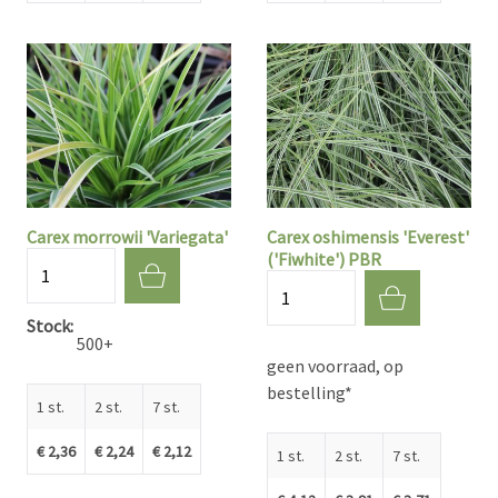
Carex morrowii 'Variegata'
Carex oshimensis 'Everest'
('Fiwhite') PBR
Aantal
Aantal
Stock
500+
geen voorraad, op
bestelling*
1 st.
2 st.
7 st.
€ 2,36
€ 2,24
€ 2,12
1 st.
2 st.
7 st.