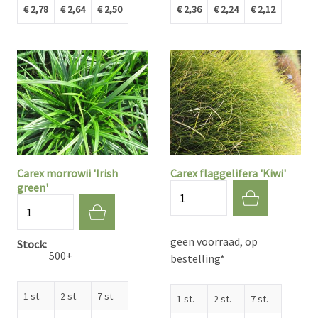
€ 2,78
€ 2,64
€ 2,50
€ 2,36
€ 2,24
€ 2,12
Carex morrowii 'Irish
Carex flaggelifera 'Kiwi'
green'
Aantal
Aantal
geen voorraad, op
Stock
500+
bestelling*
1 st.
2 st.
7 st.
1 st.
2 st.
7 st.