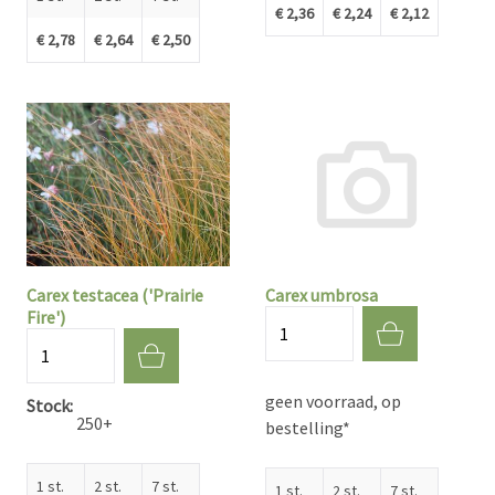
€ 2,36
€ 2,24
€ 2,12
€ 2,78
€ 2,64
€ 2,50
Carex testacea ('Prairie
Carex umbrosa
Fire')
Aantal
Aantal
geen voorraad, op
Stock
250+
bestelling*
1 st.
2 st.
7 st.
1 st.
2 st.
7 st.