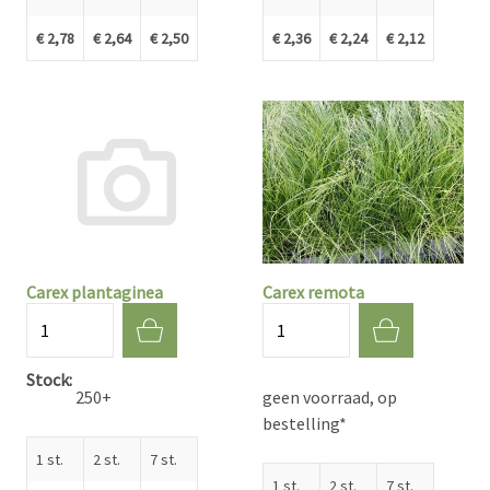
€ 2,78
€ 2,64
€ 2,50
€ 2,36
€ 2,24
€ 2,12
Carex plantaginea
Carex remota
Aantal
Aantal
Stock
250+
geen voorraad, op
bestelling*
1 st.
2 st.
7 st.
1 st.
2 st.
7 st.