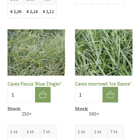
€ 2,36
€ 2,24
€ 2,12
Carex flacca 'Blue Zinger'
Carex morrowii 'Ice Dance'
Aantal
Aantal
Stock
Stock
250+
500+
1 st.
2 st.
7 st.
1 st.
2 st.
7 st.