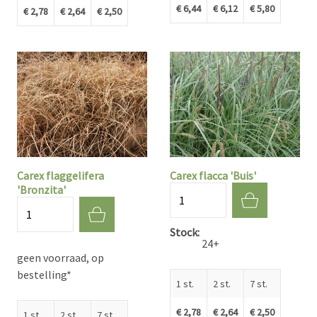
€ 6,44
€ 6,12
€ 5,80
€ 2,78
€ 2,64
€ 2,50
Carex flaggelifera
Carex flacca 'Buis'
'Bronzita'
Aantal
Aantal
Stock
24+
geen voorraad, op
bestelling*
1 st.
2 st.
7 st.
€ 2,78
€ 2,64
€ 2,50
1 st.
2 st.
7 st.