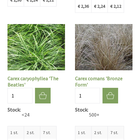
€ 2,36
€ 2,24
€ 2,12
Carex caryophyllea 'The
Carex comans 'Bronze
Beatles'
Form'
Aantal
Aantal
Stock
Stock
<24
500+
1 st.
2 st.
7 st.
1 st.
2 st.
7 st.