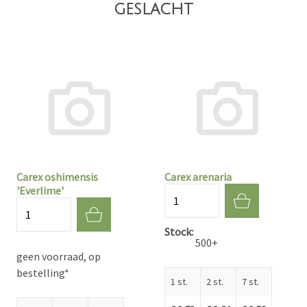
geslacht
Carex oshimensis
Carex arenaria
'Everlime'
Aantal
Aantal
Stock
500+
geen voorraad, op
bestelling*
1 st.
2 st.
7 st.