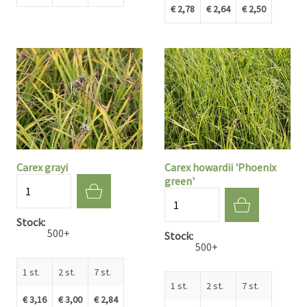
€ 2,78
€ 2,64
€ 2,50
Carex grayi
Carex howardii 'Phoenix
green'
Aantal
Aantal
Stock
500+
Stock
500+
1 st.
2 st.
7 st.
1 st.
2 st.
7 st.
€ 3,16
€ 3,00
€ 2,84