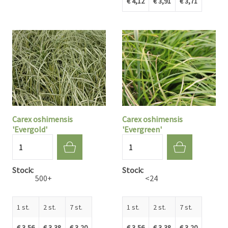
€ 4,12
€ 3,91
€ 3,71
Carex oshimensis
Carex oshimensis
'Evergold'
'Evergreen'
Aantal
Aantal
Stock
Stock
500+
<24
1 st.
2 st.
7 st.
1 st.
2 st.
7 st.
€ 3,56
€ 3,38
€ 3,20
€ 3,56
€ 3,38
€ 3,20