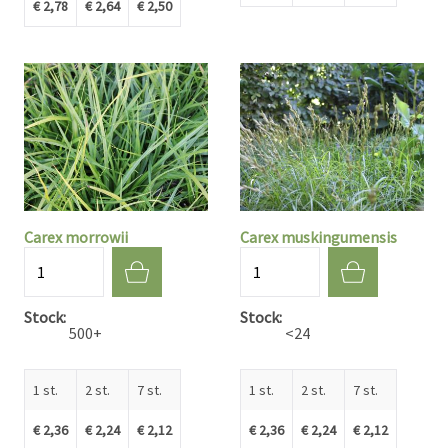
€ 2,78
€ 2,64
€ 2,50
Carex morrowii
Carex muskingumensis
Aantal
Aantal
Stock
Stock
500+
<24
1 st.
2 st.
7 st.
1 st.
2 st.
7 st.
€ 2,36
€ 2,24
€ 2,12
€ 2,36
€ 2,24
€ 2,12