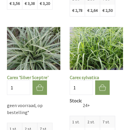
€ 3,56
€ 3,38
€ 3,20
€ 2,78
€ 2,64
€ 2,50
Carex 'Silver Sceptre'
Carex sylvatica
Aantal
Aantal
Stock
geen voorraad, op
24+
bestelling*
1 st.
2 st.
7 st.
1 st.
2 st.
7 st.