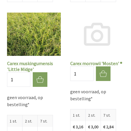
Carex muskingumensis
Carex morrowii 'Mosten' ®
'Little Midge'
Aantal
Aantal
geen voorraad, op
geen voorraad, op
bestelling*
bestelling*
1 st.
2 st.
7 st.
1 st.
2 st.
7 st.
€ 3,16
€ 3,00
€ 2,84