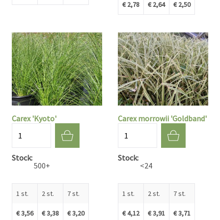
€ 2,78
€ 2,64
€ 2,50
Carex 'Kyoto'
Carex morrowii 'Goldband'
Aantal
Aantal
Stock
Stock
500+
<24
1 st.
2 st.
7 st.
1 st.
2 st.
7 st.
€ 3,56
€ 3,38
€ 3,20
€ 4,12
€ 3,91
€ 3,71