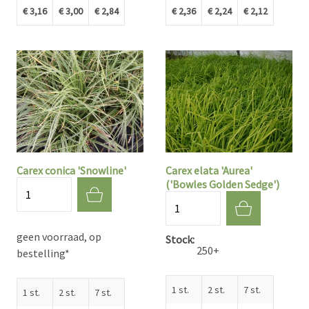
€ 3,16
€ 3,00
€ 2,84
€ 2,36
€ 2,24
€ 2,12
Carex conica 'Snowline'
Carex elata 'Aurea'
('Bowles Golden Sedge')
Aantal
Aantal
geen voorraad, op
Stock
250+
bestelling*
1 st.
2 st.
7 st.
1 st.
2 st.
7 st.