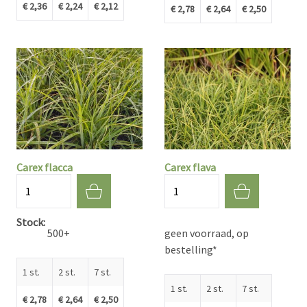
€ 2,36
€ 2,24
€ 2,12
€ 2,78
€ 2,64
€ 2,50
Carex flacca
Carex flava
Aantal
Aantal
Stock
500+
geen voorraad, op
bestelling*
1 st.
2 st.
7 st.
1 st.
2 st.
7 st.
€ 2,78
€ 2,64
€ 2,50