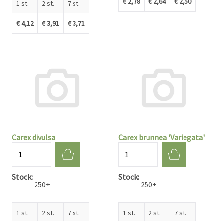
€ 2,78
€ 2,64
€ 2,50
1 st.
2 st.
7 st.
€ 4,12
€ 3,91
€ 3,71
Carex divulsa
Carex brunnea 'Variegata'
Aantal
Aantal
Stock
Stock
250+
250+
1 st.
2 st.
7 st.
1 st.
2 st.
7 st.