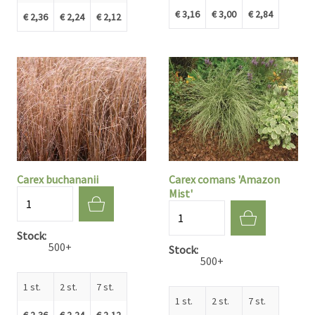
€ 3,16
€ 3,00
€ 2,84
€ 2,36
€ 2,24
€ 2,12
Carex buchananii
Carex comans 'Amazon
Mist'
Aantal
Aantal
Stock
500+
Stock
500+
1 st.
2 st.
7 st.
1 st.
2 st.
7 st.
€ 2,36
€ 2,24
€ 2,12