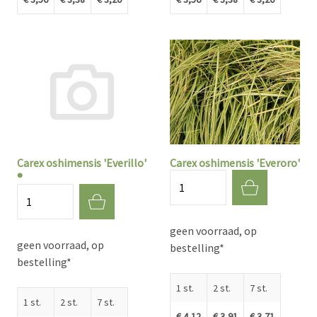
Carex oshimensis 'Everillo'
Carex oshimensis 'Everoro'
®
Aantal
Aantal
geen voorraad, op
geen voorraad, op
bestelling*
bestelling*
1 st.
2 st.
7 st.
1 st.
2 st.
7 st.
€ 4,12
€ 3,91
€ 3,71