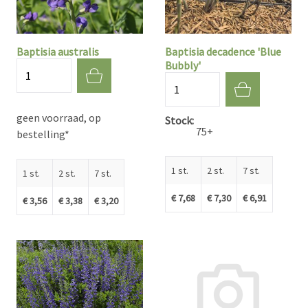
Baptisia australis
Baptisia decadence 'Blue
Bubbly'
Aantal
Aantal
geen voorraad, op
Stock
75+
bestelling*
1 st.
2 st.
7 st.
1 st.
2 st.
7 st.
€ 7,68
€ 7,30
€ 6,91
€ 3,56
€ 3,38
€ 3,20