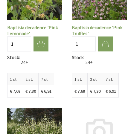
Baptisia decadence 'Pink
Baptisia decadence 'Pink
Lemonade'
Truffles'
Aantal
Aantal
Stock
Stock
24+
24+
1 st.
2 st.
7 st.
1 st.
2 st.
7 st.
€ 7,68
€ 7,30
€ 6,91
€ 7,68
€ 7,30
€ 6,91