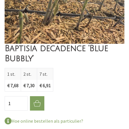
Baptisia decadence 'Blue
Bubbly'
1 st.
2 st.
7 st.
€ 7,68
€ 7,30
€ 6,91
Aantal
Hoe online bestellen als particulier?