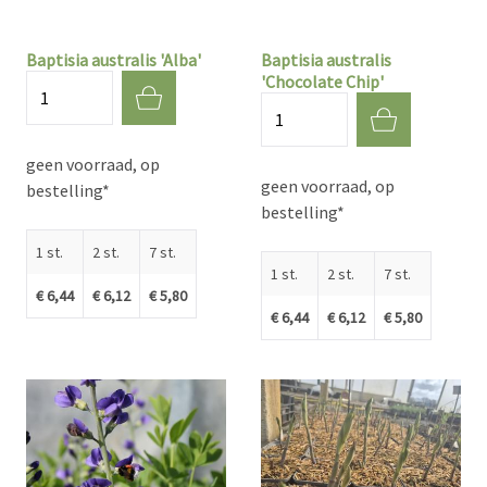
Baptisia australis 'Alba'
Baptisia australis
'Chocolate Chip'
Aantal
Aantal
geen voorraad, op
geen voorraad, op
bestelling*
bestelling*
1 st.
2 st.
7 st.
1 st.
2 st.
7 st.
€ 6,44
€ 6,12
€ 5,80
€ 6,44
€ 6,12
€ 5,80