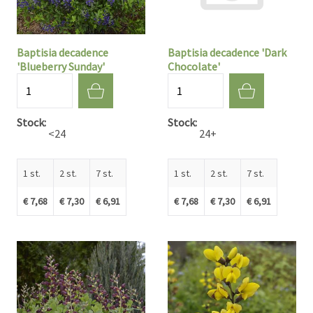
Baptisia decadence
Baptisia decadence 'Dark
'Blueberry Sunday'
Chocolate'
Aantal
Aantal
Stock
Stock
<24
24+
1 st.
2 st.
7 st.
1 st.
2 st.
7 st.
€ 7,68
€ 7,30
€ 6,91
€ 7,68
€ 7,30
€ 6,91