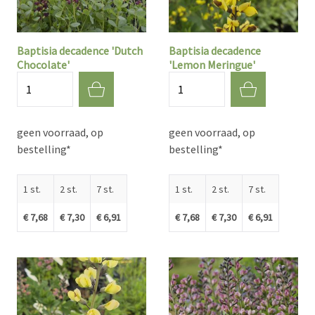
Baptisia decadence 'Dutch
Baptisia decadence
Chocolate'
'Lemon Meringue'
Aantal
Aantal
geen voorraad, op
geen voorraad, op
bestelling*
bestelling*
1 st.
2 st.
7 st.
1 st.
2 st.
7 st.
€ 7,68
€ 7,30
€ 6,91
€ 7,68
€ 7,30
€ 6,91