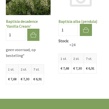
Baptisia decadence
Baptisia alba (pendula)
'Vanilla Cream'
Aantal
Aantal
Stock
<24
geen voorraad, op
bestelling*
1 st.
2 st.
7 st.
€ 7,68
€ 7,30
€ 6,91
1 st.
2 st.
7 st.
€ 7,68
€ 7,30
€ 6,91