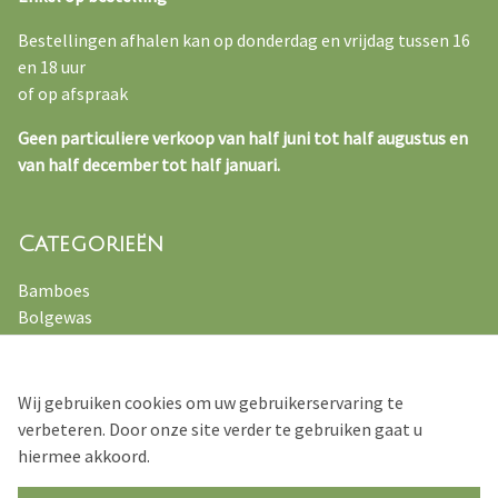
Bestellingen afhalen kan op donderdag en vrijdag tussen 16
en 18 uur
of op afspraak
Geen particuliere verkoop van half juni tot half augustus en
van half december tot half januari.
Categorieën
Bamboes
Bolgewas
Kruiden
Varens
Vaste planten
Wij gebruiken cookies om uw gebruikerservaring te
Siergrassen
verbeteren. Door onze site verder te gebruiken gaat u
hiermee akkoord.