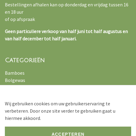
Bestellingen afhalen kan op donderdag en vrijdag tussen 16
en 18 uur
of op afspraak
Geen particuliere verkoop van half juni tot half augustus en
van half december tot half januari.
Categorieën
Bamboes
Bolgewas
Kruiden
Varens
Vaste planten
Wij gebruiken cookies om uw gebruikerservaring te
Siergrassen
verbeteren. Door onze site verder te gebruiken gaat u
hiermee akkoord.
ACCEPTEREN