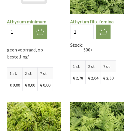
Athyrium minimum
Athyrium filix-femina
Aantal
Aantal
Stock
geen voorraad, op
500+
bestelling*
1 st.
2 st.
7 st.
1 st.
2 st.
7 st.
€ 2,78
€ 2,64
€ 2,50
€ 0,00
€ 0,00
€ 0,00