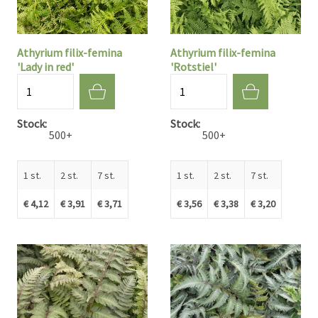
Athyrium filix-femina
Athyrium filix-femina
'Lady in red'
'Rotstiel'
Aantal
Aantal
Stock
Stock
500+
500+
1 st.
2 st.
7 st.
1 st.
2 st.
7 st.
€ 4,12
€ 3,91
€ 3,71
€ 3,56
€ 3,38
€ 3,20