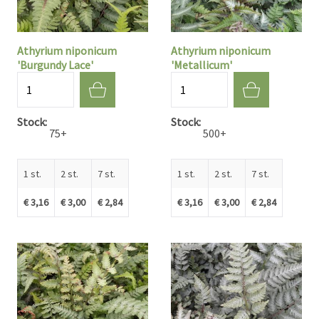
Athyrium niponicum
Athyrium niponicum
'Burgundy Lace'
'Metallicum'
Aantal
Aantal
Stock
Stock
75+
500+
1 st.
2 st.
7 st.
1 st.
2 st.
7 st.
€ 3,16
€ 3,00
€ 2,84
€ 3,16
€ 3,00
€ 2,84