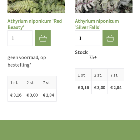
Athyrium niponicum 'Red
Athyrium niponicum
Beauty'
'Silver Falls'
Aantal
Aantal
Stock
geen voorraad, op
75+
bestelling*
1 st.
2 st.
7 st.
1 st.
2 st.
7 st.
€ 3,16
€ 3,00
€ 2,84
€ 3,16
€ 3,00
€ 2,84