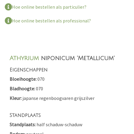
Hoe online bestellen als particulier?
Hoe online bestellen als professional?
Athyrium
niponicum 'Metallicum'
Eigenschappen
Bloeihoogte
070
Bladhoogte
070
Kleur
japanse regenboogvaren
grijszilver
Standplaats
Standplaats
half schaduw-schaduw
Bodem
neutraal