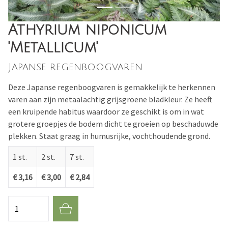
Athyrium niponicum
'Metallicum'
Japanse regenboogvaren
Deze Japanse regenboogvaren is gemakkelijk te herkennen
varen aan zijn metaalachtig grijsgroene bladkleur. Ze heeft
een kruipende habitus waardoor ze geschikt is om in wat
grotere groepjes de bodem dicht te groeien op beschaduwde
plekken. Staat graag in humusrijke, vochthoudende grond.
1 st.
2 st.
7 st.
€ 3,16
€ 3,00
€ 2,84
Aantal