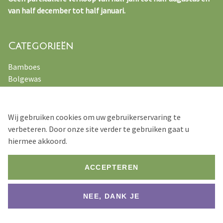
van half december tot half januari.
Categorieën
Bamboes
Bolgewas
Kruiden
Varens
Vaste planten
Wij gebruiken cookies om uw gebruikerservaring te
Siergrassen
verbeteren. Door onze site verder te gebruiken gaat u
hiermee akkoord.
ACCEPTEREN
© 2026 Verhulst – Van Ryckeghem
NEE, DANK JE
Footer
Privacyverklaring
Verkoopsvoorwaarden
Bottom
Website by
Jolux Webdesign