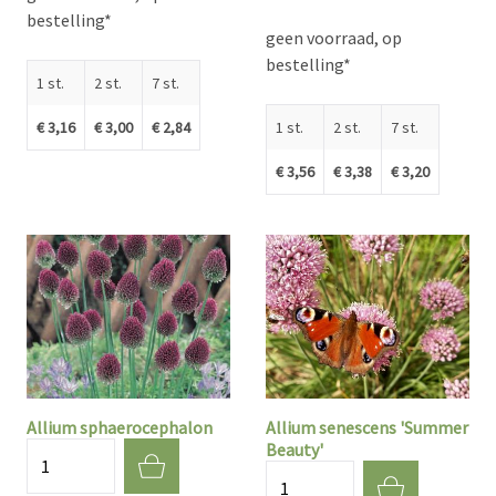
bestelling*
geen voorraad, op
bestelling*
1 st.
2 st.
7 st.
€ 3,16
€ 3,00
€ 2,84
1 st.
2 st.
7 st.
€ 3,56
€ 3,38
€ 3,20
Allium sphaerocephalon
Allium senescens 'Summer
Beauty'
Aantal
Aantal