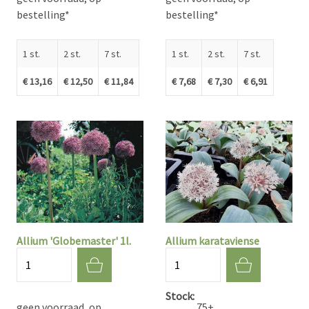
bestelling*
bestelling*
1 st.
2 st.
7 st.
1 st.
2 st.
7 st.
€ 13,16
€ 12,50
€ 11,84
€ 7,68
€ 7,30
€ 6,91
Allium 'Globemaster' 1l.
Allium karataviense
Aantal
Aantal
Stock
geen voorraad, op
75+