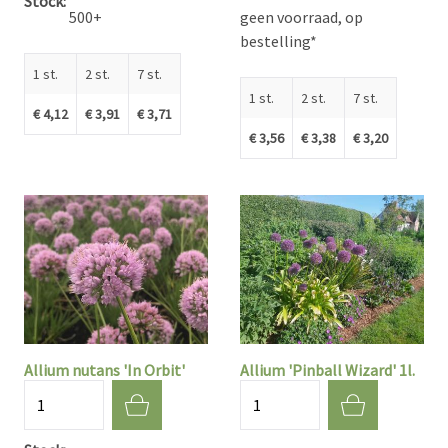
Stock
500+
geen voorraad, op
bestelling*
1 st.
2 st.
7 st.
1 st.
2 st.
7 st.
€ 4,12
€ 3,91
€ 3,71
€ 3,56
€ 3,38
€ 3,20
Allium nutans 'In Orbit'
Allium 'Pinball Wizard' 1l.
Aantal
Aantal