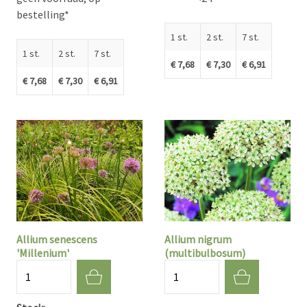
bestelling*
1 st.
2 st.
7 st.
1 st.
2 st.
7 st.
€ 7,68
€ 7,30
€ 6,91
€ 7,68
€ 7,30
€ 6,91
Allium senescens
Allium nigrum
'Millenium'
(multibulbosum)
Aantal
Aantal