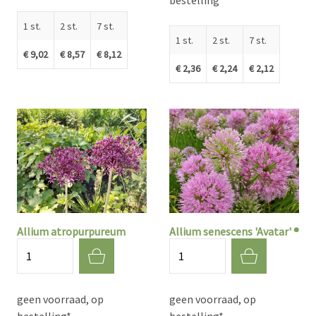
bestelling*
1 st.
2 st.
7 st.
1 st.
2 st.
7 st.
€ 9,02
€ 8,57
€ 8,12
€ 2,36
€ 2,24
€ 2,12
Allium atropurpureum
Allium senescens 'Avatar' ®
Aantal
Aantal
geen voorraad, op
geen voorraad, op