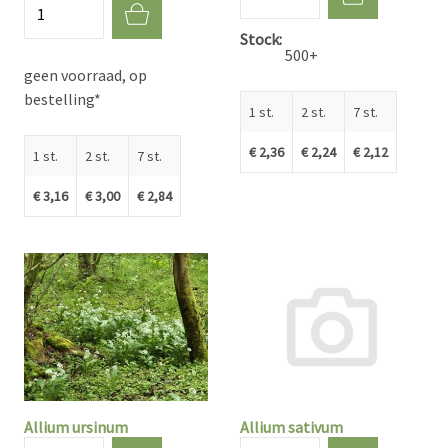
Aantal
Stock
500+
geen voorraad, op
bestelling*
1 st.
2 st.
7 st.
€ 2,36
€ 2,24
€ 2,12
1 st.
2 st.
7 st.
€ 3,16
€ 3,00
€ 2,84
Allium ursinum
Allium sativum