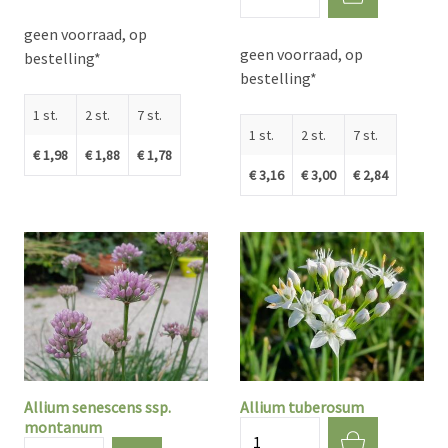
geen voorraad, op
geen voorraad, op
bestelling*
bestelling*
1 st.
2 st.
7 st.
1 st.
2 st.
7 st.
€ 1,98
€ 1,88
€ 1,78
€ 3,16
€ 3,00
€ 2,84
Allium senescens ssp.
Allium tuberosum
montanum
Aantal