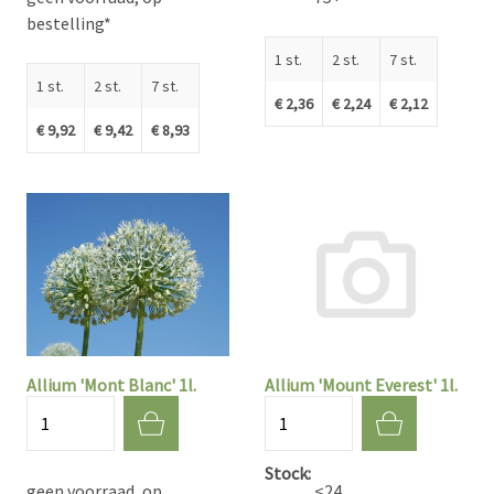
bestelling*
1 st.
2 st.
7 st.
1 st.
2 st.
7 st.
€ 2,36
€ 2,24
€ 2,12
€ 9,92
€ 9,42
€ 8,93
Allium 'Mont Blanc' 1l.
Allium 'Mount Everest' 1l.
Aantal
Aantal
Stock
geen voorraad, op
<24