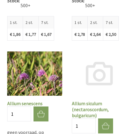
Stock
Stock
500+
500+
1 st.
2 st.
7 st.
1 st.
2 st.
7 st.
€ 1,86
€ 1,77
€ 1,67
€ 2,78
€ 2,64
€ 2,50
Allium senescens
Allium siculum
(nectaroscordum,
Aantal
bulgaricum)
Aantal
geen voorraad, op