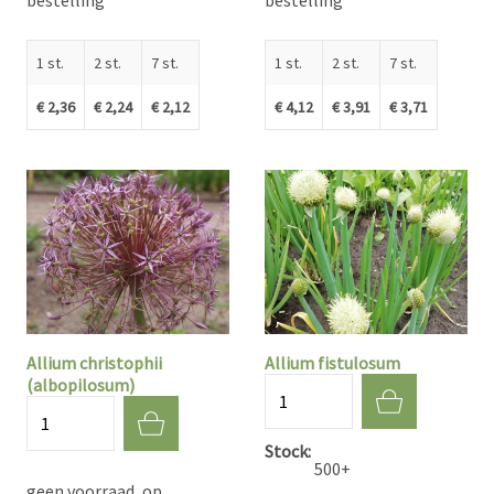
bestelling*
bestelling*
1 st.
2 st.
7 st.
1 st.
2 st.
7 st.
€ 2,36
€ 2,24
€ 2,12
€ 4,12
€ 3,91
€ 3,71
Allium christophii
Allium fistulosum
(albopilosum)
Aantal
Aantal
Stock
500+
geen voorraad, op