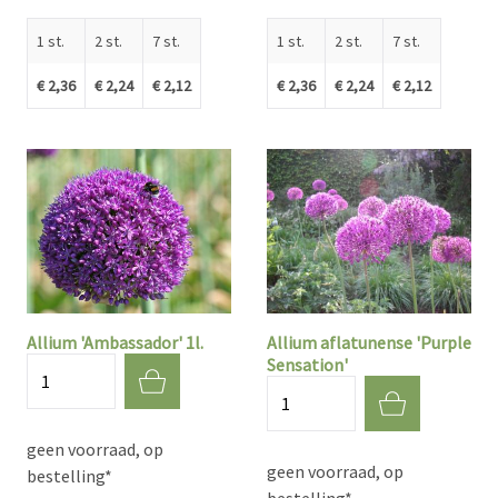
1 st.
2 st.
7 st.
1 st.
2 st.
7 st.
€ 2,36
€ 2,24
€ 2,12
€ 2,36
€ 2,24
€ 2,12
Allium 'Ambassador' 1l.
Allium aflatunense 'Purple
Sensation'
Aantal
Aantal
geen voorraad, op
geen voorraad, op
bestelling*