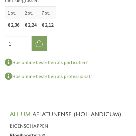
met siergrassen.
1 st.
2 st.
7 st.
€ 2,36
€ 2,24
€ 2,12
Aantal
Hoe online bestellen als particulier?
Hoe online bestellen als professional?
Allium
aflatunense (hollandicum)
Eigenschappen
Bloeihoogte
100