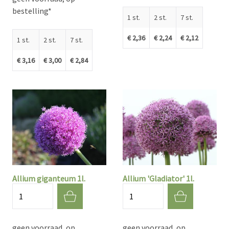
bestelling*
1 st.
2 st.
7 st.
€ 2,36
€ 2,24
€ 2,12
1 st.
2 st.
7 st.
€ 3,16
€ 3,00
€ 2,84
Allium giganteum 1l.
Allium 'Gladiator' 1l.
Aantal
Aantal
geen voorraad, op
geen voorraad, op