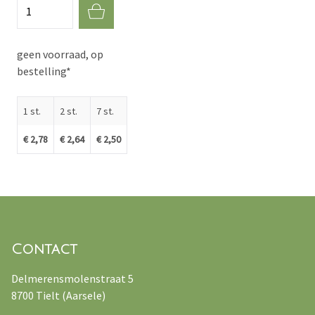
Aantal
geen voorraad, op
bestelling*
1 st.
2 st.
7 st.
€ 2,78
€ 2,64
€ 2,50
Contact
Delmerensmolenstraat 5
8700 Tielt (Aarsele)