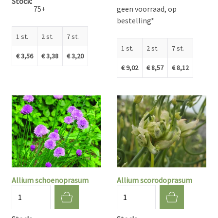
Stock
75+
geen voorraad, op
bestelling*
1 st.
2 st.
7 st.
1 st.
2 st.
7 st.
€ 3,56
€ 3,38
€ 3,20
€ 9,02
€ 8,57
€ 8,12
Allium schoenoprasum
Allium scorodoprasum
Aantal
Aantal