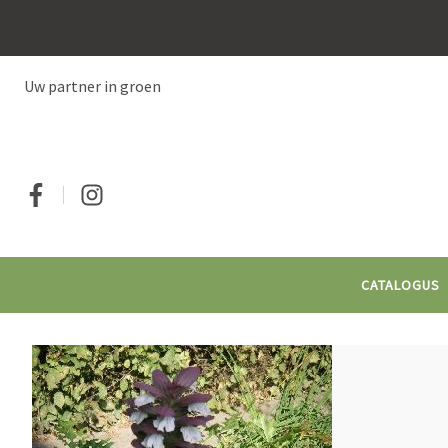
Overslaan
en
naar
de
Uw partner in groen
inhoud
gaan
Social
CATALOGUS