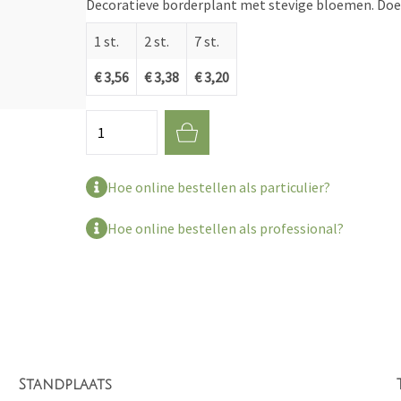
Decoratieve borderplant met stevige bloemen. Doet
1 st.
2 st.
7 st.
€ 3,56
€ 3,38
€ 3,20
Aantal
Hoe online bestellen als particulier?
Hoe online bestellen als professional?
Standplaats