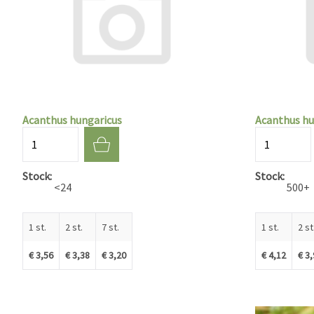
Acanthus hungaricus
Acanthus hu
Aantal
Aantal
Stock
Stock
<24
500+
1 st.
2 st.
7 st.
1 st.
2 st
€ 3,56
€ 3,38
€ 3,20
€ 4,12
€ 3