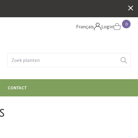
0
Français
Login
e
CONTACT
s