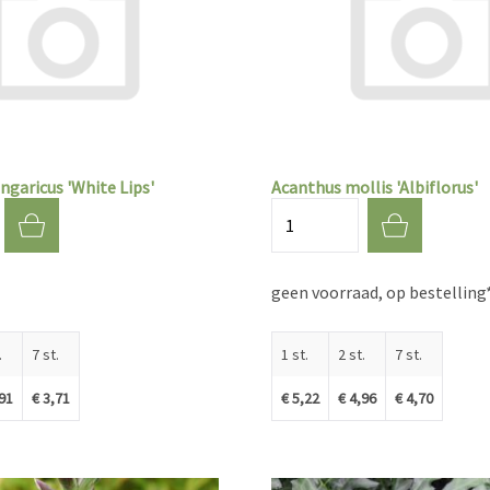
ngaricus 'White Lips'
Acanthus mollis 'Albiflorus'
Aantal
geen voorraad, op bestelling
.
7 st.
1 st.
2 st.
7 st.
,91
€ 3,71
€ 5,22
€ 4,96
€ 4,70