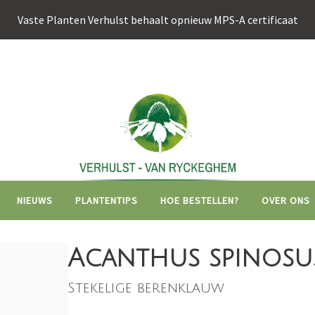
Vaste Planten Verhulst behaalt opnieuw MPS-A certificaat
Hoofdnavigati
NIEUWS
PLANTENTIPS
HOE BESTELLEN?
OVER ONS
Acanthus spinosu
Stekelige berenklauw