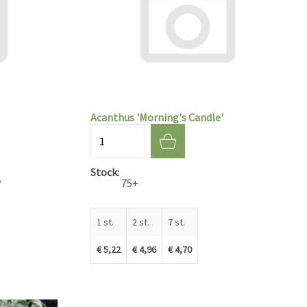
Acanthus 'Morning's Candle'
Aantal
Stock
*
75+
1 st.
2 st.
7 st.
€ 5,22
€ 4,96
€ 4,70