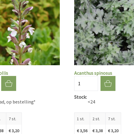
llis
Acanthus spinosus
Aantal
Stock
d, op bestelling*
<24
.
7 st.
1 st.
2 st.
7 st.
,38
€ 3,20
€ 3,56
€ 3,38
€ 3,20