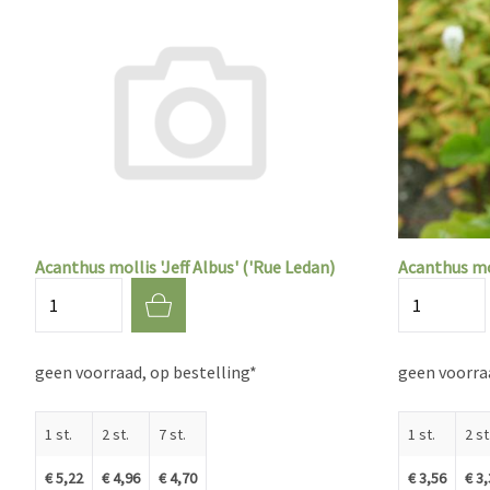
Acanthus mollis 'Jeff Albus' ('Rue Ledan)
Acanthus mo
Aantal
Aantal
geen voorraad, op bestelling*
geen voorraa
1 st.
2 st.
7 st.
1 st.
2 st
€ 5,22
€ 4,96
€ 4,70
€ 3,56
€ 3