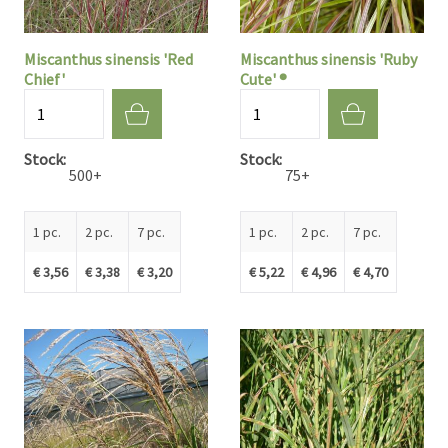
Miscanthus sinensis 'Red
Miscanthus sinensis 'Ruby
Chief'
Cute' ®
Quantité
Quantité
Stock
Stock
500+
75+
1 pc.
2 pc.
7 pc.
1 pc.
2 pc.
7 pc.
€ 3,56
€ 3,38
€ 3,20
€ 5,22
€ 4,96
€ 4,70