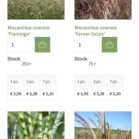
Miscanthus sinensis
Miscanthus sinensis
'Flamingo'
'Ferner Osten'
Quantité
Quantité
Stock
Stock
250+
75+
1 pc.
2 pc.
7 pc.
1 pc.
2 pc.
7 pc.
€ 3,56
€ 3,38
€ 3,20
€ 3,56
€ 3,38
€ 3,20