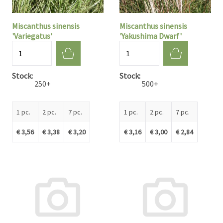
Miscanthus sinensis
Miscanthus sinensis
'Variegatus'
'Yakushima Dwarf'
Quantité
Quantité
Stock
Stock
250+
500+
1 pc.
2 pc.
7 pc.
1 pc.
2 pc.
7 pc.
€ 3,56
€ 3,38
€ 3,20
€ 3,16
€ 3,00
€ 2,84