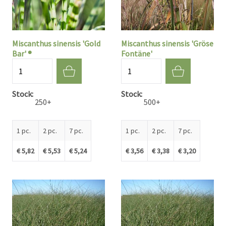
Miscanthus sinensis 'Gold
Miscanthus sinensis 'Gröse
Bar' ®
Fontäne'
Quantité
Quantité
Stock
Stock
250+
500+
1 pc.
2 pc.
7 pc.
1 pc.
2 pc.
7 pc.
€ 5,82
€ 5,53
€ 5,24
€ 3,56
€ 3,38
€ 3,20