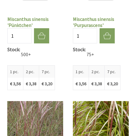
Miscanthus sinensis
Miscanthus sinensis
'Pünktchen'
'Purpurascens'
Quantité
Quantité
Stock
Stock
500+
75+
1 pc.
2 pc.
7 pc.
1 pc.
2 pc.
7 pc.
€ 3,56
€ 3,38
€ 3,20
€ 3,56
€ 3,38
€ 3,20