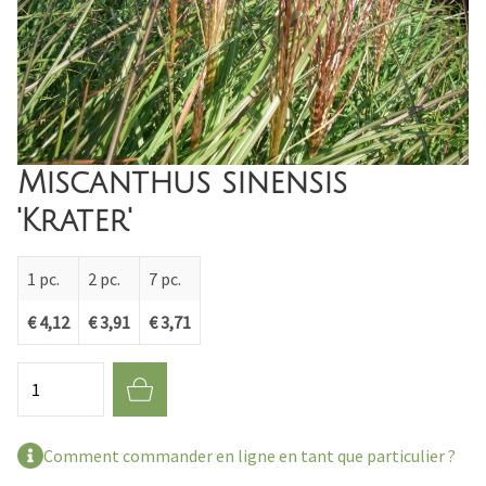
Miscanthus sinensis
'Krater'
1 pc.
2 pc.
7 pc.
€ 4,12
€ 3,91
€ 3,71
Quantité
Comment commander en ligne en tant que particulier ?