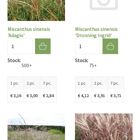
Miscanthus sinensis
Miscanthus sinensis
'Adagio'
'Dronning Ingrid'
Quantité
Quantité
Stock
Stock
500+
75+
1 pc.
2 pc.
7 pc.
1 pc.
2 pc.
7 pc.
€ 3,16
€ 3,00
€ 2,84
€ 4,12
€ 3,91
€ 3,71