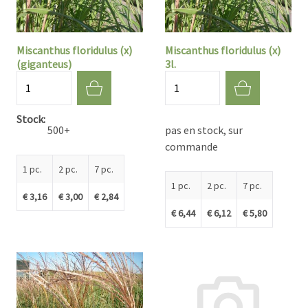
Miscanthus floridulus (x)
Miscanthus floridulus (x)
(giganteus)
3l.
Quantité
Quantité
Stock
500+
pas en stock, sur
commande
1 pc.
2 pc.
7 pc.
1 pc.
2 pc.
7 pc.
€ 3,16
€ 3,00
€ 2,84
€ 6,44
€ 6,12
€ 5,80