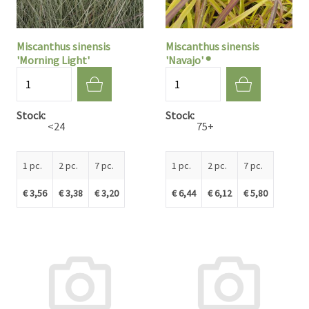
Miscanthus sinensis
Miscanthus sinensis
'Morning Light'
'Navajo' ®
Quantité
Quantité
Stock
Stock
<24
75+
1 pc.
2 pc.
7 pc.
1 pc.
2 pc.
7 pc.
€ 3,56
€ 3,38
€ 3,20
€ 6,44
€ 6,12
€ 5,80