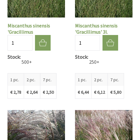
Miscanthus sinensis
Miscanthus sinensis
'Gracillimus
'Gracillimus' 3l.
Quantité
Quantité
Stock
Stock
500+
250+
1 pc.
2 pc.
7 pc.
1 pc.
2 pc.
7 pc.
€ 2,78
€ 2,64
€ 2,50
€ 6,44
€ 6,12
€ 5,80