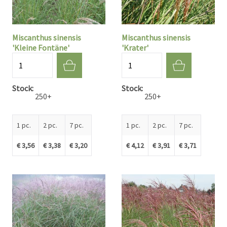
Miscanthus sinensis
Miscanthus sinensis
'Kleine Fontäne'
'Krater'
Quantité
Quantité
Stock
Stock
250+
250+
1 pc.
2 pc.
7 pc.
1 pc.
2 pc.
7 pc.
€ 3,56
€ 3,38
€ 3,20
€ 4,12
€ 3,91
€ 3,71