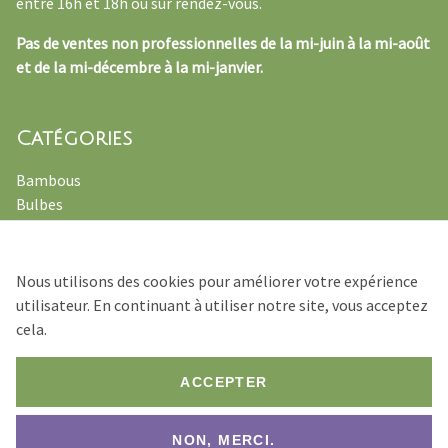
entre 16h et 18h ou sur rendez-vous.
Pas de ventes non professionnelles de la mi-juin à la mi-août
et de la mi-décembre à la mi-janvier.
Catégories
Bambous
Bulbes
Plantes officinales
Fougères
Vivaces
Nous utilisons des cookies pour améliorer votre expérience
Graminées ornamentales
utilisateur. En continuant à utiliser notre site, vous acceptez
cela.
ACCEPTER
© 2026 Verhulst – Van Ryckeghem
NON, MERCI.
Footer
Conditions de Vente
Déclaration de confidentialité