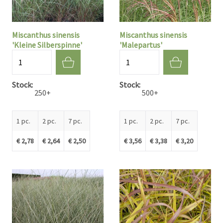
Miscanthus sinensis
Miscanthus sinensis
'Kleine Silberspinne'
'Malepartus'
Quantité
Quantité
Stock
Stock
250+
500+
1 pc.
2 pc.
7 pc.
1 pc.
2 pc.
7 pc.
€ 2,78
€ 2,64
€ 2,50
€ 3,56
€ 3,38
€ 3,20