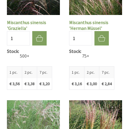
Miscanthus sinensis
Miscanthus sinensis
'Graziella'
'Herman Müssel'
Quantité
Quantité
Stock
Stock
500+
75+
1 pc.
2 pc.
7 pc.
1 pc.
2 pc.
7 pc.
€ 3,56
€ 3,38
€ 3,20
€ 3,16
€ 3,00
€ 2,84