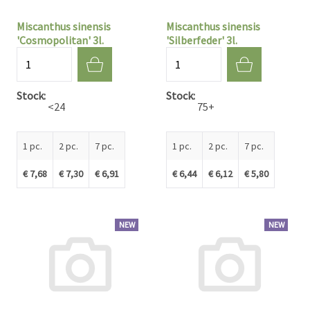
Miscanthus sinensis
Miscanthus sinensis
'Cosmopolitan' 3l.
'Silberfeder' 3l.
Quantité
Quantité
Stock
Stock
<24
75+
1 pc.
2 pc.
7 pc.
1 pc.
2 pc.
7 pc.
€ 7,68
€ 7,30
€ 6,91
€ 6,44
€ 6,12
€ 5,80
NEW
NEW