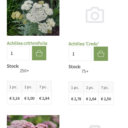
Achillea crithmifolia
Achillea 'Credo'
Quantité
Quantité
Stock
Stock
250+
75+
1 pc.
2 pc.
7 pc.
1 pc.
2 pc.
7 pc.
€ 3,16
€ 3,00
€ 2,84
€ 2,78
€ 2,64
€ 2,50