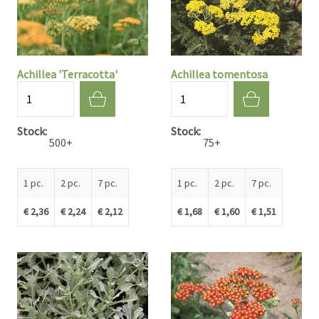
Achillea 'Terracotta'
Achillea tomentosa
Quantité
Quantité
Stock
Stock
500+
75+
1 pc.
2 pc.
7 pc.
1 pc.
2 pc.
7 pc.
€ 2,36
€ 2,24
€ 2,12
€ 1,68
€ 1,60
€ 1,51