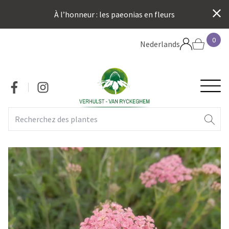
Aller
À l’honneur : les paeonias en fleurs
au
contenu
0
principal
Nederlands
H
Social