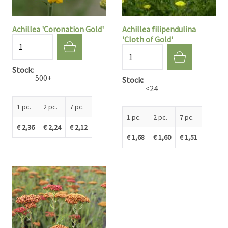
Achillea 'Coronation Gold'
Achillea filipendulina
'Cloth of Gold'
Quantité
Quantité
Stock
500+
Stock
<24
1 pc.
2 pc.
7 pc.
1 pc.
2 pc.
7 pc.
€ 2,36
€ 2,24
€ 2,12
€ 1,68
€ 1,60
€ 1,51