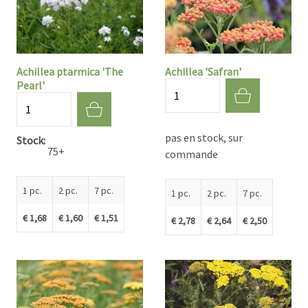
Achillea ptarmica 'The
Achillea 'Safran'
Pearl'
Quantité
Quantité
pas en stock, sur
Stock
75+
commande
1 pc.
2 pc.
7 pc.
1 pc.
2 pc.
7 pc.
€ 1,68
€ 1,60
€ 1,51
€ 2,78
€ 2,64
€ 2,50