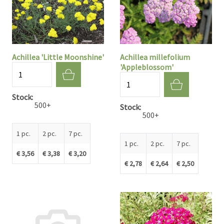
Achillea 'Little Moonshine'
Achillea millefolium
'Appleblossom'
Quantité
Quantité
Stock
500+
Stock
500+
1 pc.
2 pc.
7 pc.
1 pc.
2 pc.
7 pc.
€ 3,56
€ 3,38
€ 3,20
€ 2,78
€ 2,64
€ 2,50