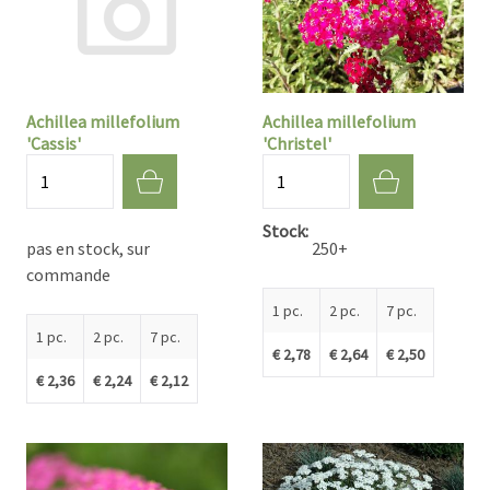
Achillea millefolium
Achillea millefolium
'Cassis'
'Christel'
Quantité
Quantité
Stock
pas en stock, sur
250+
commande
1 pc.
2 pc.
7 pc.
1 pc.
2 pc.
7 pc.
€ 2,78
€ 2,64
€ 2,50
€ 2,36
€ 2,24
€ 2,12