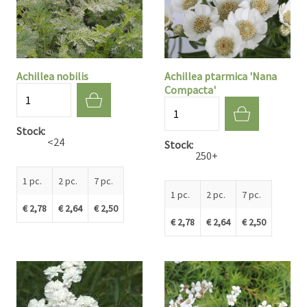
Achillea nobilis
Achillea ptarmica 'Nana
Compacta'
Quantité
Quantité
Stock
<24
Stock
250+
1 pc.
2 pc.
7 pc.
1 pc.
2 pc.
7 pc.
€ 2,78
€ 2,64
€ 2,50
€ 2,78
€ 2,64
€ 2,50