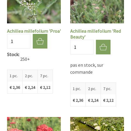
Achillea millefolium 'Proa'
Achillea millefolium 'Red
Beauty'
Quantité
Quantité
Stock
250+
pas en stock, sur
commande
1 pc.
2 pc.
7 pc.
€ 2,36
€ 2,24
€ 2,12
1 pc.
2 pc.
7 pc.
€ 2,36
€ 2,24
€ 2,12