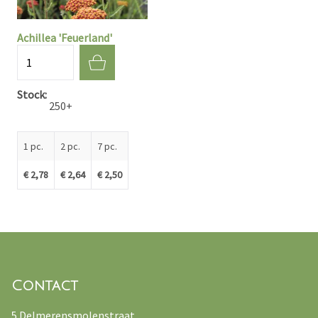
Achillea 'Feuerland'
Quantité
Stock
250+
1 pc.
2 pc.
7 pc.
€ 2,78
€ 2,64
€ 2,50
Contact
5 Delmerensmolenstraat