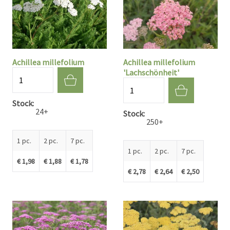
Achillea millefolium
Achillea millefolium
'Lachschönheit'
Quantité
Quantité
Stock
24+
Stock
250+
1 pc.
2 pc.
7 pc.
1 pc.
2 pc.
7 pc.
€ 1,98
€ 1,88
€ 1,78
€ 2,78
€ 2,64
€ 2,50