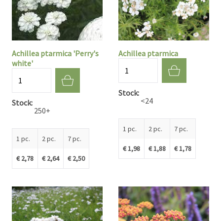
Achillea ptarmica 'Perry's
Achillea ptarmica
white'
Quantité
Quantité
Stock
<24
Stock
250+
1 pc.
2 pc.
7 pc.
1 pc.
2 pc.
7 pc.
€ 1,98
€ 1,88
€ 1,78
€ 2,78
€ 2,64
€ 2,50