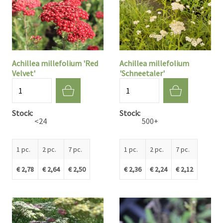
Achillea millefolium 'Red
Achillea millefolium
Velvet'
'Schneetaler'
Quantité
Quantité
Stock
Stock
<24
500+
1 pc.
2 pc.
7 pc.
1 pc.
2 pc.
7 pc.
€ 2,78
€ 2,64
€ 2,50
€ 2,36
€ 2,24
€ 2,12