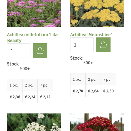
Achillea millefolium 'Lilac
Achillea 'Moonshine'
Beauty'
Quantité
Quantité
Stock
500+
Stock
500+
1 pc.
2 pc.
7 pc.
1 pc.
2 pc.
7 pc.
€ 2,78
€ 2,64
€ 2,50
€ 2,36
€ 2,24
€ 2,12