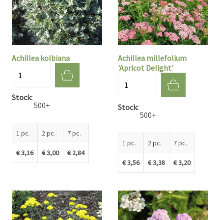
Achillea kolbiana
Achillea millefolium
'Apricot Delight'
Quantité
Quantité
Stock
500+
Stock
500+
1 pc.
2 pc.
7 pc.
1 pc.
2 pc.
7 pc.
€ 3,16
€ 3,00
€ 2,84
€ 3,56
€ 3,38
€ 3,20