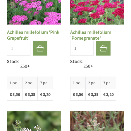
Achillea millefolium 'Pink
Achillea millefolium
Grapefruit'
'Pomegranate'
Quantité
Quantité
Stock
Stock
250+
250+
1 pc.
2 pc.
7 pc.
1 pc.
2 pc.
7 pc.
€ 3,56
€ 3,38
€ 3,20
€ 3,56
€ 3,38
€ 3,20