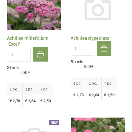
Achillea millefolium
Achillea clypeolata
'Excel'
Quantité
Quantité
Stock
500+
Stock
250+
1 pc.
2 pc.
7 pc.
1 pc.
2 pc.
7 pc.
€ 2,78
€ 2,64
€ 2,50
€ 2,78
€ 2,64
€ 2,50
NEW