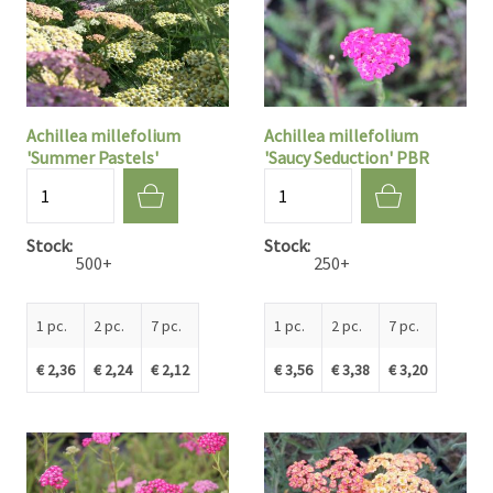
Achillea millefolium
Achillea millefolium
'Summer Pastels'
'Saucy Seduction' PBR
Quantité
Quantité
Stock
Stock
500+
250+
1 pc.
2 pc.
7 pc.
1 pc.
2 pc.
7 pc.
€ 2,36
€ 2,24
€ 2,12
€ 3,56
€ 3,38
€ 3,20