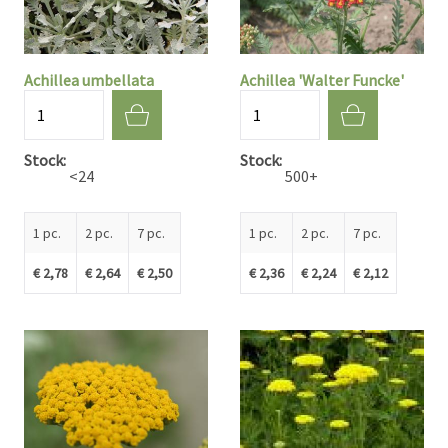
Achillea umbellata
Achillea 'Walter Funcke'
Quantité
Quantité
Stock
Stock
<24
500+
1 pc.
2 pc.
7 pc.
1 pc.
2 pc.
7 pc.
€ 2,78
€ 2,64
€ 2,50
€ 2,36
€ 2,24
€ 2,12