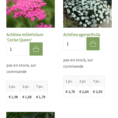
Achillea millefolium
Achillea ageratifolia
'Cerise Queen'
Quantité
Quantité
pas en stock, sur
pas en stock, sur
commande
commande
1 pc.
2 pc.
7 pc.
1 pc.
2 pc.
7 pc.
€ 2,78
€ 2,64
€ 2,50
€ 1,98
€ 1,88
€ 1,78