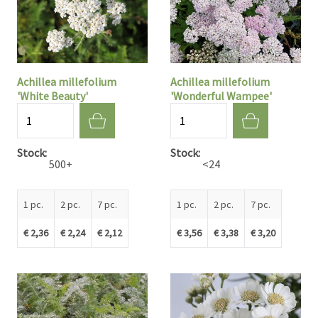
Achillea millefolium
Achillea millefolium
'White Beauty'
'Wonderful Wampee'
Quantité
Quantité
Stock
Stock
500+
<24
1 pc.
2 pc.
7 pc.
1 pc.
2 pc.
7 pc.
€ 2,36
€ 2,24
€ 2,12
€ 3,56
€ 3,38
€ 3,20