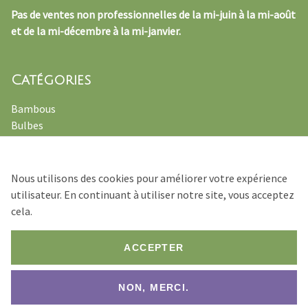
Pas de ventes non professionnelles de la mi-juin à la mi-août
et de la mi-décembre à la mi-janvier.
Catégories
Bambous
Bulbes
Plantes officinales
Fougères
Vivaces
Nous utilisons des cookies pour améliorer votre expérience
Graminées ornamentales
utilisateur. En continuant à utiliser notre site, vous acceptez
cela.
ACCEPTER
© 2026 Verhulst – Van Ryckeghem
NON, MERCI.
Footer
Conditions de Vente
Déclaration de confidentialité
Bottom
Website by
Jolux Webdesign