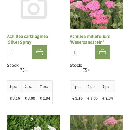
Achillea cartilaginea
Achillea millefolium
'Silver Spray'
'Wesersandstein'
Quantité
Quantité
Stock
Stock
75+
75+
1 pc.
2 pc.
7 pc.
1 pc.
2 pc.
7 pc.
€ 3,16
€ 3,00
€ 2,84
€ 3,16
€ 3,00
€ 2,84