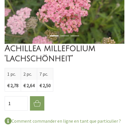
Achillea millefolium
'Lachschönheit'
1 pc.
2 pc.
7 pc.
€ 2,78
€ 2,64
€ 2,50
Quantité
Comment commander en ligne en tant que particulier ?