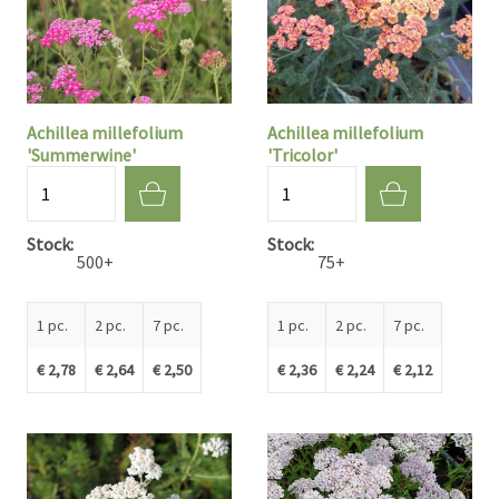
Achillea millefolium
Achillea millefolium
'Summerwine'
'Tricolor'
Quantité
Quantité
Stock
Stock
500+
75+
1 pc.
2 pc.
7 pc.
1 pc.
2 pc.
7 pc.
€ 2,78
€ 2,64
€ 2,50
€ 2,36
€ 2,24
€ 2,12