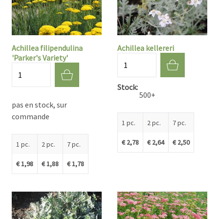
Achillea filipendulina
Achillea kellereri
'Parker's Variety'
Quantité
Quantité
Stock
500+
pas en stock, sur
commande
1 pc.
2 pc.
7 pc.
€ 2,78
€ 2,64
€ 2,50
1 pc.
2 pc.
7 pc.
€ 1,98
€ 1,88
€ 1,78