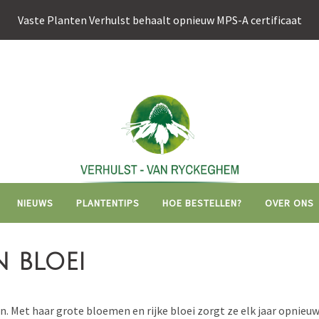
Vaste Planten Verhulst behaalt opnieuw MPS-A certificaat
Hoofdnavigati
NIEUWS
PLANTENTIPS
HOE BESTELLEN?
OVER ONS
n bloei
uin. Met haar grote bloemen en rijke bloei zorgt ze elk jaar opnie