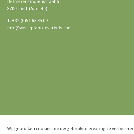
Delmerensmolenstraat 5
8700 Tielt (Aarsele)
T: +32 (0)51 63 35 09
info@vasteplantenverhulst.be
Wij gebruiken cookies om uw gebruikerservaring te verbeteren
© 2026 Verhulst – Van Ryckeghem
Privacyverklaring
Verko