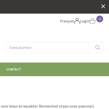
0
Français
Login
e
CONTACT
uw voor kleur en karakter. Momenteel staan onze paeonia’s