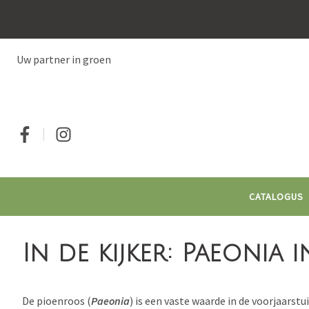
Overslaan
en
naar
de
Uw partner in groen
inhoud
gaan
Social
CATALOGUS
In de kijker: Paeonia i
De pioenroos (
Paeonia
) is een vaste waarde in de voorjaarst