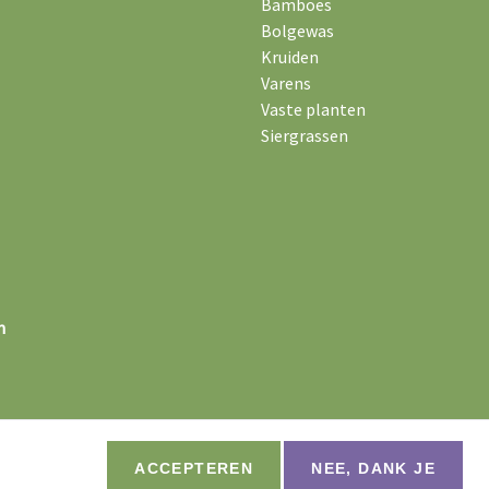
Bamboes
Bolgewas
Kruiden
Varens
Vaste planten
Siergrassen
n
ACCEPTEREN
NEE, DANK JE
Website by
Jolux Webdesign